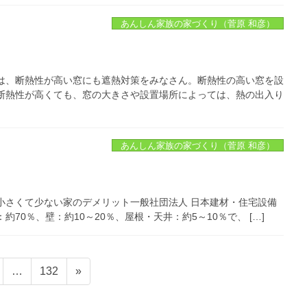
あんしん家族の家づくり（菅原 和彦）
は、断熱性が高い窓にも遮熱対策をみなさん。断熱性の高い窓を設
断熱性が高くても、窓の大きさや設置場所によっては、熱の出入り
あんしん家族の家づくり（菅原 和彦）
小さくて少ない家のデメリット一般社団法人 日本建材・住宅設備
70％、壁：約10～20％、屋根・天井：約5～10％で、 […]
ペ
…
132
»
ー
ジ