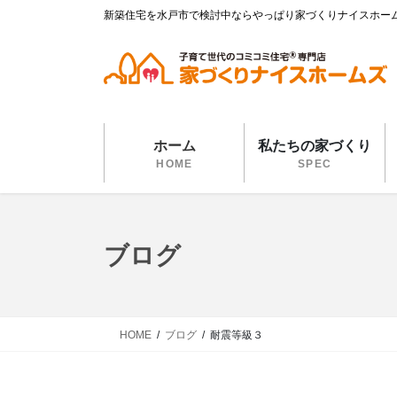
コ
ナ
新築住宅を水戸市で検討中ならやっぱり家づくりナイスホー
ン
ビ
テ
ゲ
ン
ー
ツ
シ
に
ョ
移
ン
ホーム
私たちの家づくり
動
に
HOME
SPEC
移
動
ブログ
HOME
ブログ
耐震等級３