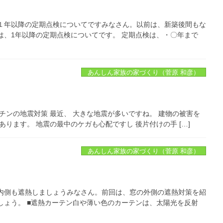
１年以降の定期点検についてですみなさん。以前は、新築後間もな
は、1年以降の定期点検についてです。 定期点検は、・〇年まで
あんしん家族の家づくり（菅原 和彦）
チンの地震対策 最近、 大きな地震が多いですね。 建物の被害を
ります。 地震の最中のケガも心配ですし 後片付けの手 […]
あんしん家族の家づくり（菅原 和彦）
内側も遮熱しましょうみなさん。前回は、窓の外側の遮熱対策を紹
しょう。 ■遮熱カーテン白や薄い色のカーテンは、太陽光を反射