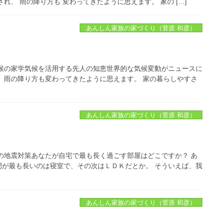
、 雨の降り方も 変わってきたように思えます。 家の […]
あんしん家族の家づくり（菅原 和彦）
候の家学気候を活用する先人の知恵世界的な気候変動がニュースに
、雨の降り方も変わってきたように思えます。 家の暮らしやすさ
あんしん家族の家づくり（菅原 和彦）
の地震対策あなたが自宅で最も長く過ごす部屋はどこですか？ あ
が最も長いのは寝室で、その次はＬＤＫだとか。 そういえば、我
あんしん家族の家づくり（菅原 和彦）