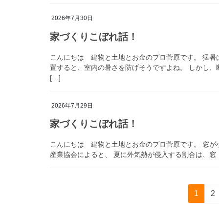
2026年7月30日
家づくりこぼれ話！
こんにちは 建物と土地とお金のプロ菅原です。 猛暑
置すると、室内の暑さを防げそうですよね。 しかし、
[…]
2026年7月29日
家づくりこぼれ話！
こんにちは 建物と土地とお金のプロ菅原です。 窓が
産業協会によると、 夏に外気熱が侵入する割合は、窓：約
投
ペ
ペ
1
2
稿
ー
ー
ジ
ジ