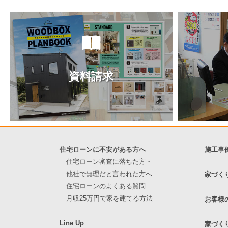
の
ペ
ー
ジ
送
資料請求
り
住宅ローンに不安がある方へ
施工事
住宅ローン審査に落ちた方・
他社で無理だと言われた方へ
家づく
住宅ローンのよくある質問
月収25万円で家を建てる方法
お客様
Line Up
家づく