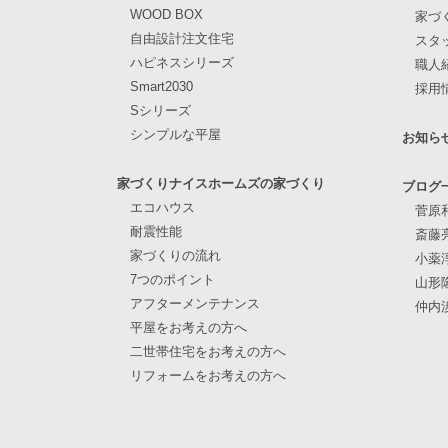
WOOD BOX
家づ
自由設計注文住宅
スタ
ハピネスシリーズ
職人
Smart2030
採用
Sシリーズ
シンプルな平屋
お知ら
家づくりナイスホームズの家づくり
ブログ
エコハウス
菅原
耐震性能
斎藤
家づくりの流れ
小薬
7つのポイント
山形
アフターメンテナンス
仲内
平屋をお考えの方へ
二世帯住宅をお考えの方へ
リフォームをお考えの方へ