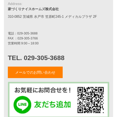
Address:
家づくりの流れ
家づくりナイスホームズ株式会社
7つのポイント
アフターメンテナンス
310-0852 茨城県 水戸市 笠原町245-1 メディカルプラザ 2F
平屋をお考えの方へ
二世帯住宅をお考えの方へ
リフォームをお考えの方へ
施工事例一覧
家づくりストーリー
お客様の声
メールでのお問い合わせ
家づくりナイスホームズについて
家づくりへの想い
スタッフ紹介
職人紹介
採用情報