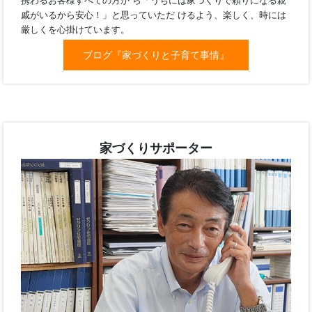
ブログ『家づくりと子育て事情』
<Akira Saito>
究極の家本当に大切な家づくりとは、今だけで はなく 何十年経
ても家族が笑顔で 生活できる家をつくる ことです。私 は、私
齋藤 亮
携わるお客様すべての方か ら「うちには家づくりで頼りになる
戚がいるから安心！」と思っていただ けるよう、楽しく、時に
厳しくを心掛けています。
家づくりサポーター