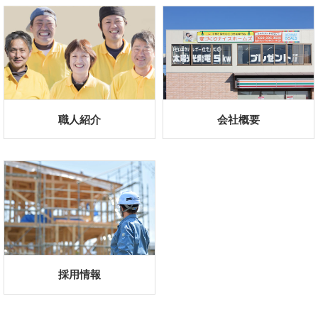
私たちのミスは正直に伝えなければならない。
絶対にウソをついてはならない。
自分の成績のために、お客様に人生設計を狂わすよう
資金計画をしてはならない。
価格だけの提案をしてはならない。
お客様を一生涯大切な友人として守り続けなければな
ない。
この人のためなら死に物狂いで尽くすという気持ちを
たなくてはならない。
家づくりに対する情熱は誰よりも勝るものでなければ
らない。
たとえ私たちと縁がなかったとしても、お客様の家づ
りと幸せを心から願わなくてはならない。