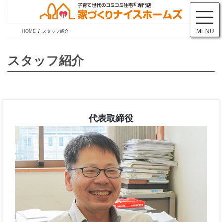
コ
ナ
ン
ビ
テ
ゲ
MENU
HOME
スタッフ紹介
ン
ー
ツ
シ
に
ョ
移
ン
動
に
スタッフ紹介
移
動
代表取締役