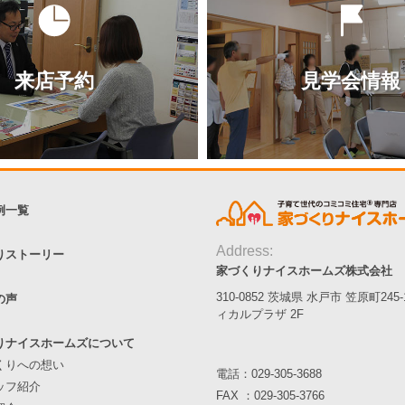
来店予約
見学会情報
例一覧
Address:
りストーリー
家づくりナイスホームズ株式会社
310-0852 茨城県 水戸市 笠原町245
の声
ィカルプラザ 2F
りナイスホームズについて
くりへの想い
電話：
029-305-3688
ッフ紹介
FAX ：029-305-3766