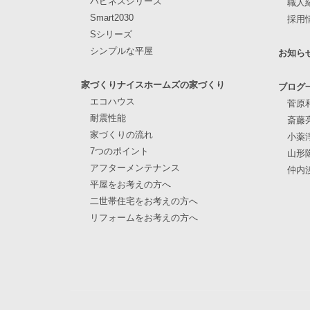
ハピネスシリーズ
職人
Smart2030
採用
Sシリーズ
シンプルな平屋
お知ら
家づくりナイスホームズの家づくり
ブログ
エコハウス
菅原
耐震性能
斎藤
家づくりの流れ
小薬
7つのポイント
山形
アフターメンテナンス
仲内
平屋をお考えの方へ
二世帯住宅をお考えの方へ
リフォームをお考えの方へ