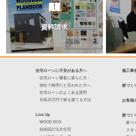
資料請求
住宅ローンに不安がある方へ
施工事
住宅ローン審査に落ちた方・
他社で無理だと言われた方へ
家づく
住宅ローンのよくある質問
月収25万円で家を建てる方法
お客様
Line Up
家づく
WOOD BOX
家づ
自由設計注文住宅
スタ