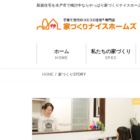
コ
ナ
新築住宅を水戸市で検討中ならやっぱり家づくりナイスホー
ン
ビ
テ
ゲ
ン
ー
ツ
シ
に
ョ
移
ン
ホーム
私たちの家づくり
動
に
HOME
SPEC
移
動
HOME
家づくりSTORY
sto