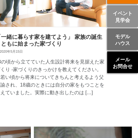
イベント
見学会
「一緒に暮らす家を建てよう」 家族の誕生
モデル
とともに始まった家づくり
ハウス
2020年5月15日
メール
18の頃から立てていた人生設計将来を見据えた家
お問合せ
づくり -家づくりのきっかけを教えてください。
「若い頃から将来についてきちんと考えるよう父
に諭され、18歳のときには自分の家をもつことを
えていました。実際に動き出したのは […]