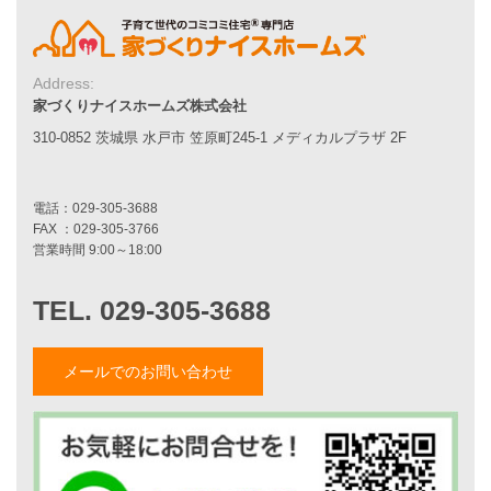
家づくりストーリー
Address:
お客様の声
家づくりナイスホームズ株式会社
310-0852 茨城県 水戸市 笠原町245-1 メディカルプラザ 2F
家づくりナイスホームズについて
家づくりへの想い
スタッフ紹介
職人紹介
採用情報
お知らせ・イベント情報
ブログ一覧
メールでのお問い合わせ
菅原和彦のブログ
斎藤亮のブログ
小薬淳一のブログ
山形隆のブログ
仲内渉のブログ