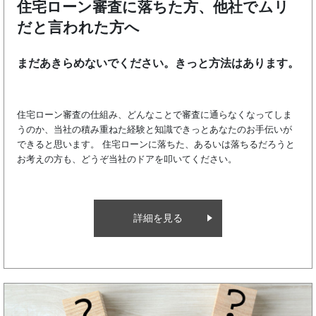
住宅ローン審査に落ちた方、他社で
まだあきらめないでください。きっと方法はありま
だと言われた方へ
住宅ローン審査の仕組み、どんなことで審査に通らなくなってし
うのか、当社の積み重ねた経験と知識できっとあなたのお手伝い
詳細を見る
できると思います。 住宅ローンに落ちた、あるいは落ちるだろ
お考えの方も、どうぞ当社のドアを叩いてください。