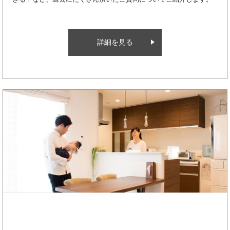
当社にいただくよくある質問をまとめました。
住宅ローンに不安がある方からのよ
詳細を見る
る質問
どうして他でできないことが家づくりナイスホームズならできる
の？どうしても家にこだわりたいから多めにローンを組むことは
きる？など、過去にたくさん頂いたご質問についてご紹介します