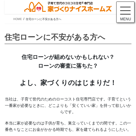
コ
ナ
ン
ビ
テ
ゲ
MENU
HOME
住宅ローンに不安がある方へ
ン
ー
ツ
シ
に
ョ
移
ン
動
に
住宅ローンに不安がある
移
動
住宅ローンが組めないかも
ローンの審査に落ち
当社は、子育て世代のためのローコスト住宅専門店です。
子育て
一番家が必要なときに、どこよりも「安くていい家」を持って欲
よし、家づくりのは
らです。