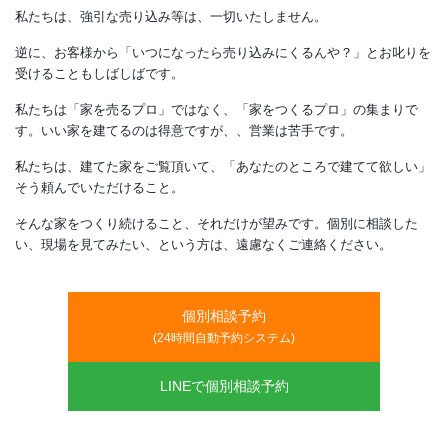
ご安心ください。無料相談での売り
みは一切ありません。
「無料相談や見学会に参加すると、その日から夜討ち、朝駆けの
ッシュが始まるからいやだ」というお声をよく耳にします。
私たちは、強引な売り込み等は、一切いたしません。
逆に、お客様から「いつになったら売り込みにくるんや？」とお
受けることもしばしばです。
個別相談予約
私たちは「家を売るプロ」ではなく、「家をつくるプロ」の集ま
(24時間自動予約システム)
す。いい家を建てるのは得意ですが、、営業は苦手です。
私たちは、建てた家をご覧頂いて、「あなたのところで建てて欲
LINEで個別相談予約
そう頼んでいただけること。