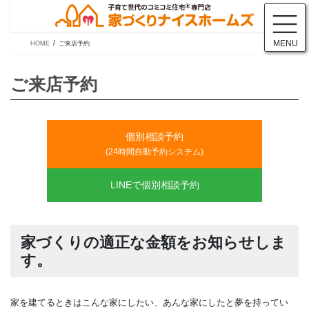
コ
ナ
ン
ビ
テ
ゲ
MENU
HOME
ご来店予約
ン
ー
ツ
シ
に
ョ
移
ン
動
に
ご来店予約
移
動
個別相談予約
(24時間自動予約システム)
LINEで個別相談予約
家づくりの適正な金額をお知らせし
す。