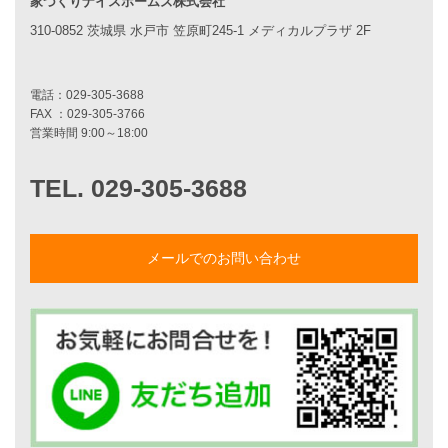
家づくりナイスホームズ株式会社
家づくりへの想い
スタッフ紹介
310-0852 茨城県 水戸市 笠原町245-1 メディカルプラザ 2F
職人紹介
採用情報
お知らせ・イベント情報
ブログ一覧
菅原和彦のブログ
斎藤亮のブログ
小薬淳一のブログ
山形隆のブログ
メールでのお問い合わせ
仲内渉のブログ