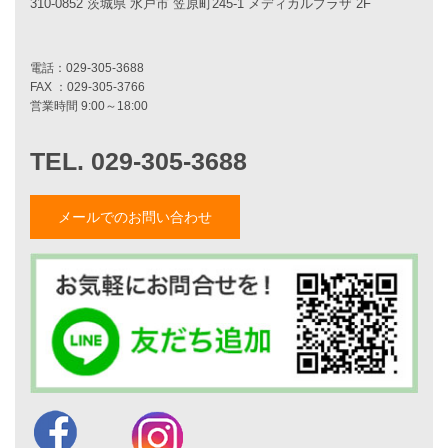
310-0852 茨城県 水戸市 笠原町245-1 メディカルプラザ 2F
資料請求
来店予約
見学会情報
問い合わせ
メールでのお問い合わせ
住宅ローンに不安がある方へ
住宅ローン審査に落ちた方・
他社で無理だと言われた方へ
住宅ローンのよくある質問
月収25万円で家を建てる方法