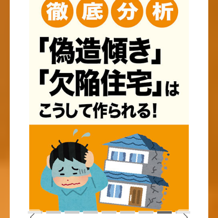
Flat
Duplex
小さく建てて
みんなが笑顔に
大きく暮らす
なれるように
平屋について
二世帯住宅について
Reform
Rental house
手入れをしながら
相続対策にも！