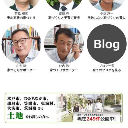
菅原 和彦
齋藤 亮
小薬 淳一
安心家族の家づくり
家づくりと子育て事情
失敗しない家づくりの番人
DOWNLOAD
山形 隆
仲内 渉
ブログ一覧
家づくりサポーター
家づくりサポーター
全てのブログを見る
全棟補助金住宅対応仕様
BELS評価書全棟取得