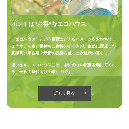
WORKS
今も未来も安心して暮らせ
広々ＬＤKと省エネが嬉
る家
い平屋
詳しく見る