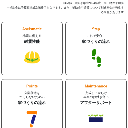
ホントは”お得”なエコハウス
グ
グ
「エコハウス」という言葉にどんなイメージをお持ちでし
リ
リ
ZEH
ょうか。お金と気持ちに余裕のある人が、自然に配慮した
ッ
ッ
ド
ド
意識高い系住宅？最新の設備を使った次世代の暮らし？
カ
カ
ラ
ラ
違います。エコハウスこそ、余裕のない家計を助けてくれ
ム
ム
る、子育て世代向けの家なのです。
ア
ア
イ
イ
テ
テ
グ
グ
ム
ム
リ
リ
リ
リ
ッ
ッ
ン
ン
ド
ド
ク
ク
カ
カ
ラ
ラ
ム
ム
ア
ア