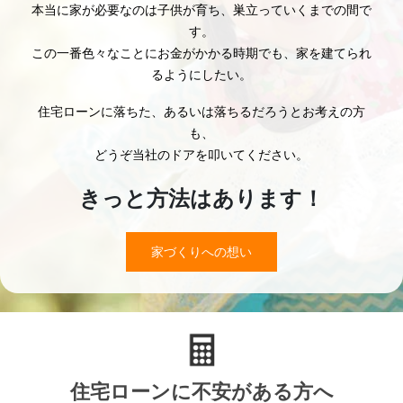
住宅ローンが組めないかもしれない？
ローンの審査に落ちた？
当社は、子育て世代のための
家づくりへの想い
安心価格住宅
専門店です。
子育てという一番家が必要なときに、どこよりも「安くて
よし、家づくりの
い家」を持って欲しいからです。
はじまりだ！
本当に家が必要なのは子供が育ち、巣立っていくまでの間
す。