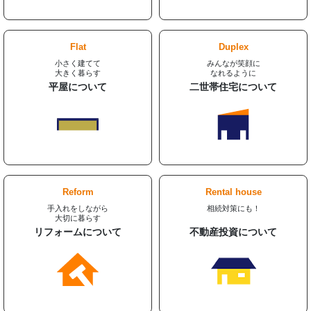
イ
イ
テ
テ
ム
ム
グ
グ
リ
リ
リ
リ
ン
ン
ッ
ッ
ク
ク
ド
ド
家づくりナイスホームズの家づくり
カ
カ
ラ
ラ
ム
ム
ア
ア
イ
イ
テ
テ
グ
グ
ム
ム
リ
リ
リ
リ
ッ
ッ
ン
ン
ド
ド
ク
ク
カ
カ
ラ
ラ
ム
ム
ア
ア
イ
イ