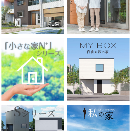
注文住宅ラインナップ
家づくりナイスホームズは「子育て世代に手の届く価格で家
くる」ことを信念としていますが、
安かろう悪かろうの家はつくりません。
「安い家」は光熱費やメンテナンス費が高くつきます。
子育て世代に必要なのは、「安い家」ではなく「月々の支
額」が抑えられる家です。
そのために、当社では
夏涼しく冬温かい家
だけをご提案して
す。
LINE UP
住宅ローンに不安が