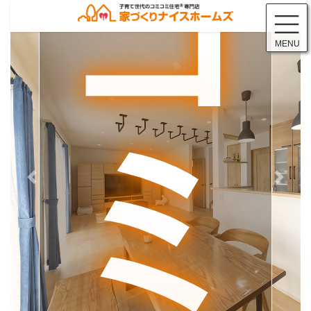
コ
ナ
ン
ビ
テ
ゲ
s
MENU
ン
ー
ツ
シ
に
ョ
移
ン
動
に
移
動
Previous
Next