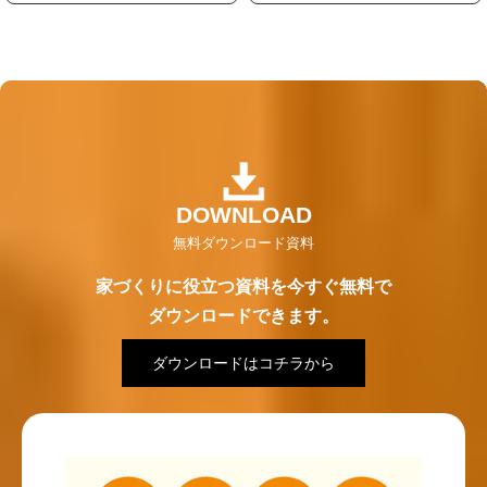
テ
テ
ム
ム
リ
リ
ン
ン
ク
ク
SPEC
Aseismatic
Step
地震に備える
これで安心！
耐震性能
家づくりの流れ
「HEAT20 G1／断熱等級6
相当の断熱性能の家
ダウンロードはコチラから
平均Ua値0.45・平均C値0.3
Points
Maintenance
等級３
欠陥住宅を
完成してからが
つくらないための
本当のお付き合い
家づくりの流れ
アフターサポート