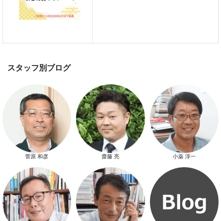
スマートハウス 完成見学会開催
菅原 和彦
齋藤 亮
小薬 淳一
新春特別キャンペーン