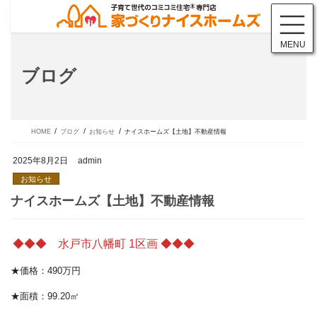
コ
ナ
ン
ビ
テ
ゲ
MENU
ン
ー
ツ
シ
ブログ
に
ョ
移
ン
動
に
移
動
HOME
ブログ
お知らせ
ナイスホームズ【土地】不動産情報
2025年8月2日
admin
お知らせ
◆◆◆ 水戸市八幡町 1区画 ◆◆◆
ナイスホームズ【土地】不動産情報
★価格：490万円