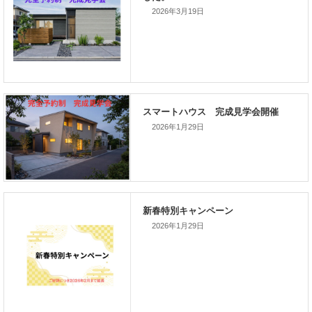
2026年3月19日
新着のイベント情報
家づくり完成見学会を完全予約制
て開催します！！無事終了いたし
した。
2026年1月29日
不動産相続の相談窓口
スマートハウス 完成見学会開催
2026年1月29日