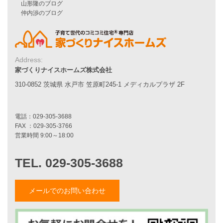
家づくりストーリー
お客様の声
Address:
家づくりナイスホームズについて
家づくりナイスホームズ株式会社
家づくりへの想い
310-0852 茨城県 水戸市 笠原町245-1 メディカルプラザ 2F
スタッフ紹介
職人紹介
採用情報
お知らせ・イベント情報
ブログ一覧
菅原和彦のブログ
斎藤亮のブログ
メールでのお問い合わせ
小薬淳一のブログ
山形隆のブログ
仲内渉のブログ