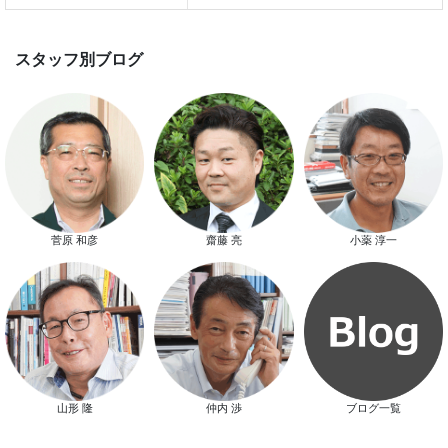
新春特別キャンペーン
菅原 和彦
齋藤 亮
小薬 淳一
スタッフ別ブログ
山形 隆
仲内 渉
ブログ一覧