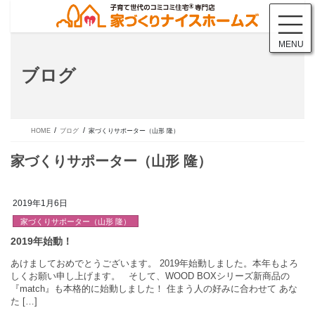
コ
ナ
ン
ビ
テ
ゲ
MENU
ン
ー
ツ
シ
ブログ
に
ョ
移
ン
動
に
移
動
HOME
ブログ
家づくりサポーター（山形 隆）
2019年1月6日
家づくりサポーター（山形 隆）
家づくりサポーター（山形 隆）
あけましておめでとうございます。 2019年始動しました。本年も
しくお願い申し上げます。 そして、WOOD BOXシリーズ新商品