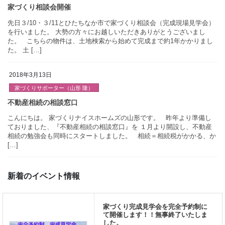
[…]
WOODBOX 漆喰と自然素材の家
2018年3月13日
先日３/10・３/11とひたちなか市で家づくり相談会（完成現場見
を行いました。 大勢の方々にお越しいただきありがとうございま
家づくりサポーター（山形 隆）
た。 こちらの物件は、土地検索から始めて完成まで約1年かかり
た。 土 […]
こんにちは。 家づくりナイスホームズの山形です。 昨年より準
ておりました、『不動産相続の相談窓口』を １月より開設し、不
相続の勉強会も同時にスタートしました。 相続＝相続税がかか
家づくり相談会開催
[…]