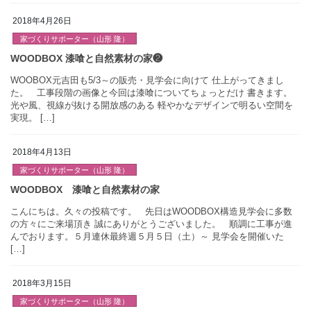
『match』も本格的に始動しました！ 住まう人の好みに合わせて 
た […]
2018年4月26日
2019年始動！
家づくりサポーター（山形 隆）
WOOBOX元吉田も5/3～の販売・見学会に向けて 仕上がってきま
た。 工事段階の画像と今回は漆喰についてちょっとだけ 書きま
光や風、視線が抜ける開放感のある 軽やかなデザインで明るい空
2018年4月13日
実現。 […]
家づくりサポーター（山形 隆）
WOODBOX 漆喰と自然素材の家❷
こんにちは。久々の投稿です。 先日はWOODBOX構造見学会に
の方々にご来場頂き 誠にありがとうございました。 順調に工事
2018年3月15日
んでおります。５月連休最終週５月５日（土）～ 見学会を開催い
家づくりサポーター（山形 隆）