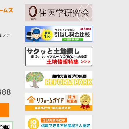
-1 メデ
688