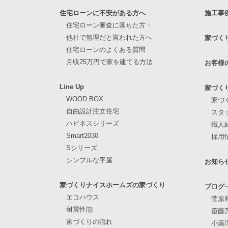
住宅ローンに不安がある方へ
施工事
住宅ローン審査に落ちた方・
他社で無理だと言われた方へ
家づく
住宅ローンのよくある質問
月収25万円で家を建てる方法
お客様
Line Up
家づく
WOOD BOX
家づ
自由設計注文住宅
スタ
ハピネスシリーズ
職人
Smart2030
採用
Sシリーズ
シンプルな平屋
お知ら
家づくりナイスホームズの家づくり
ブログ
エコハウス
菅原
耐震性能
斎藤
家づくりの流れ
小薬