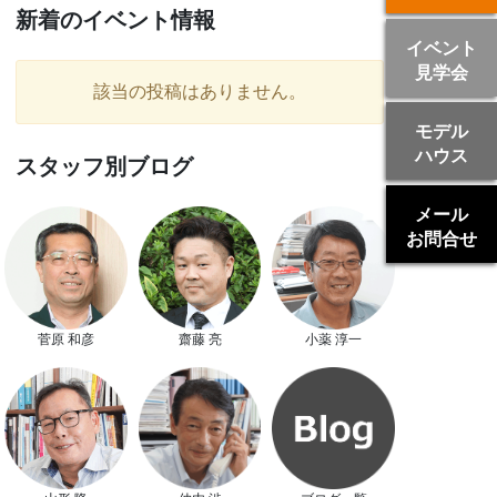
新着のイベント情報
イベント
見学会
該当の投稿はありません。
モデル
ハウス
スタッフ別ブログ
メール
お問合せ
菅原 和彦
齋藤 亮
小薬 淳一