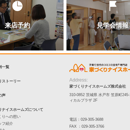
来店予約
見学会情報
例一覧
Address:
りストーリー
家づくりナイスホームズ株式会社
310-0852 茨城県 水戸市 笠原町245
の声
ィカルプラザ 2F
りナイスホームズについて
くりへの想い
電話：
029-305-3688
ッフ紹介
FAX ：029-305-3766