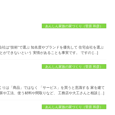
あんしん家族の家づくり（菅原 和彦）
社は“技術“で選ぶ 知名度やブランドを優先して 住宅会社を選ぶ
ができないという 実情があることも事実です。 ですの […]
あんしん家族の家づくり（菅原 和彦）
くりは「商品」ではなく 「サービス」を買うと意識する 家を建て
算や工法、使う材料や間取りなど、 工務店や大工さんと相談 […]
あんしん家族の家づくり（菅原 和彦）