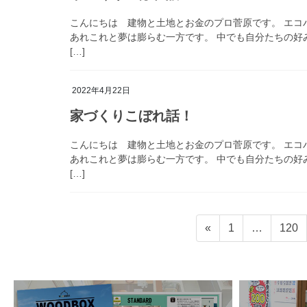
こんにちは 建物と土地とお金のプロ菅原です。 エコ
あれこれと夢は膨らむ一方です。 中でも自分たちの好
[…]
2022年4月22日
家づくりこぼれ話！
こんにちは 建物と土地とお金のプロ菅原です。 エコ
あれこれと夢は膨らむ一方です。 中でも自分たちの好
[…]
投
ペ
ペ
«
1
…
120
稿
ー
ー
ジ
ジ
の
ペ