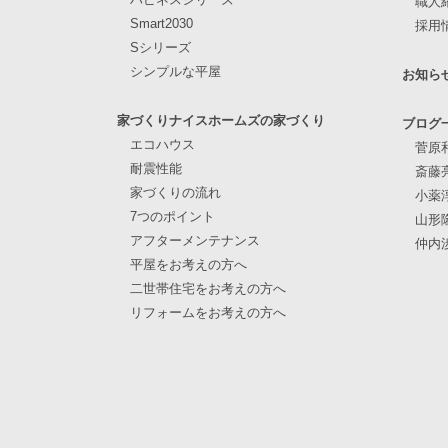
職人
Smart2030
採用
Sシリーズ
シンプルな平屋
お知ら
家づくりナイスホームズの家づくり
ブログ
エコハウス
菅原
耐震性能
斎藤
家づくりの流れ
小薬
7つのポイント
山形
アフターメンテナンス
仲内
平屋をお考えの方へ
二世帯住宅をお考えの方へ
リフォームをお考えの方へ