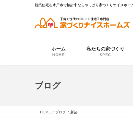
コ
ナ
新築住宅を水戸市で検討中ならやっぱり家づくりナイスホー
ン
ビ
テ
ゲ
ン
ー
ツ
シ
に
ョ
移
ン
ホーム
私たちの家づくり
動
に
HOME
SPEC
移
動
ブログ
HOME
ブログ
新築