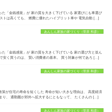
った「金銭感覚」が 家の質を大きく下げている 家選びにも車選び
トは高くても、 燃費に優れたハイブリット車や 電気自動 […]
あんしん家族の家づくり（菅原 和彦）
った「金銭感覚」が 家の質を大きく下げている 家の選び方と並ん
安く買うのは、 賢い消費者の基本。 買う対象が何であろ […]
あんしん家族の家づくり（菅原 和彦）
政策が住宅の寿命を短くした 寿命が短い大きな理由は、 高度経済
り、 通勤圏が郊外へ拡大するにともなって、 たくさんの […]
あんしん家族の家づくり（菅原 和彦）