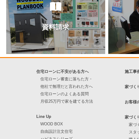
ー
ジ
送
資料請求
り
住宅ローンに不安がある方へ
施工事
住宅ローン審査に落ちた方・
他社で無理だと言われた方へ
家づく
住宅ローンのよくある質問
月収25万円で家を建てる方法
お客様
Line Up
家づく
WOOD BOX
家づ
自由設計注文住宅
スタ
ハピネスシリーズ