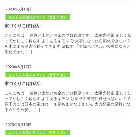
りの不安はもはや無用 パネルの性能差はほぼ皆無に 太陽光は “付
のが当たり前”の […]
2023年6月18日
家づくりこぼれ話！
あんしん家族の家づくり（菅原 和彦）
こんにちは 建物と土地とお金のプロ菅原です。 太陽光発電 正
ってかしこく暮らす よくあるギモン Q:火事になったら消化できな
A:水による消火活動ができます SNSで 「太陽光パネルが火災に
2023年6月17日
消化できな […]
あんしん家族の家づくり（菅原 和彦）
家づくりこぼれ話！
こんにちは 建物と土地とお金のプロ菅原です。 太陽光発電 正
ってかしこく暮らす よくあるギモン Q:原子力発電に任せればいい？
2023年6月15日
原子力では日本の電力の １割もまかなえません 火力発電の原料
あんしん家族の家づくり（菅原 和彦）