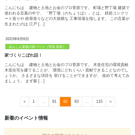
こんにちは 建物と土地とお金のプロ菅原です。 梅雨ダルの季節
が、 大丈夫でしょうか？ みなさん。 梅雨は低気圧が続きます。
暖差が激しいので 体調管理は大変です。 そのほかにも、 洗濯物
にくかったり カビ […]
2023年6月6日
家づくりこぼれ話！
あんしん家族の家づくり（菅原 和彦）
こんにちは 建物と土地とお金のプロ菅原です。 町場と野丁場 
使われる言葉の中で、 「野丁場（のちょうば）」とは、 鉄筋コン
ート造りや 鉄骨造りなどの大規模な 工事現場を指します。 この
生まれたのは 江戸 […]
家づくりこぼれ話！