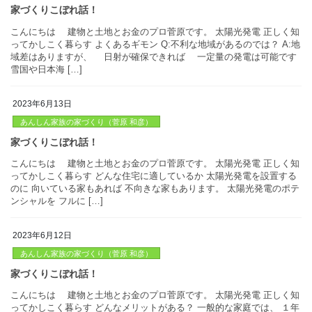
る石油や石炭、 […]
家づくりこぼれ話！
2023年6月13日
こんにちは 建物と土地とお金のプロ菅原です。 太陽光発電 正
ってかしこく暮らす よくあるギモン Q:不利な地域があるのでは？ 
あんしん家族の家づくり（菅原 和彦）
域差はありますが、 日射が確保できれば 一定量の発電は可能
雪国や日本海 […]
2023年6月12日
こんにちは 建物と土地とお金のプロ菅原です。 太陽光発電 正
あんしん家族の家づくり（菅原 和彦）
ってかしこく暮らす どんな住宅に適しているか 太陽光発電を設置
のに 向いている家もあれば 不向きな家もあります。 太陽光発電
家づくりこぼれ話！
ンシャルを フルに […]