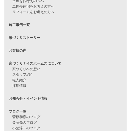
住宅ローンに不安がある方へ
住宅ローン審査に落ちた方・
他社で無理だと言われた方へ
住宅ローンのよくある質問
月収25万円で家を建てる方法
Line Up
WOOD BOX
自由設計注文住宅
ハピネスシリーズ
Smart2030
Sシリーズ
シンプルな平屋
家づくりナイスホームズの家づくり
エコハウス
耐震性能
家づくりの流れ
7つのポイント
アフターメンテナンス