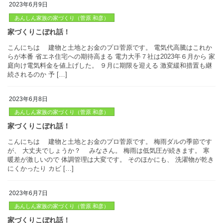
2023年6月9日
あんしん家族の家づくり（菅原 和彦）
家づくりこぼれ話！
こんにちは 建物と土地とお金のプロ菅原です。 識者に聞く 前
氏 東京大学准教授 全館空調でZFH水準は大問題 G2以上の断熱が
省エネ技術を幅広く研究する 東京大学の前真之准教授は、 電気料
上がっても 住 […]
2023年6月8日
あんしん家族の家づくり（菅原 和彦）
こんにちは 建物と土地とお金のプロ菅原です。 電気代高騰はこ
家づくりこぼれ話！
らが本番 省エネ住宅への期待高まる 電力大手７社は2023年６月か
庭向け電気料金を値上げした。 ９月に期限を迎える 激変緩和措置
続されるのか 予 […]
2023年6月7日
あんしん家族の家づくり（菅原 和彦）