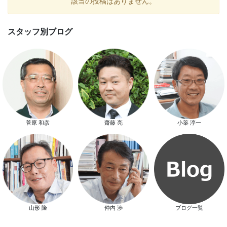
該当の投稿はありません。
こんにちは 建物と土地とお金のプロ菅原です。 木造住宅の環境
木造住宅を建てることが、 環境にどれくらい 貢献できることなの
ょうか。 さまざまな項目を 挙げることができますが、 改めて考
ましょう。 まず最 […]
投
ペ
ペ
ペ
ペ
ペ
«
1
…
91
92
93
…
115
»
稿
ー
ー
ー
ー
ー
ジ
ジ
ジ
ジ
ジ
の
新着のイベント情報
家づくりこぼれ話！
菅原 和彦
齋藤 亮
小薬 淳一
ペ
ー
ジ
送
スタッフ別ブログ
り
山形 隆
仲内 渉
ブログ一覧