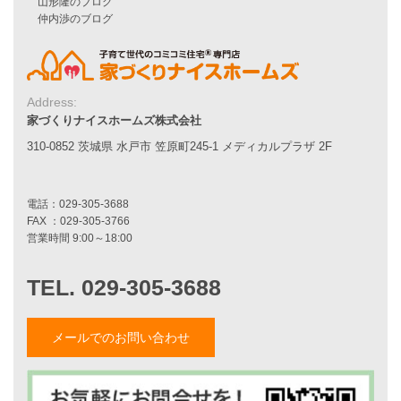
家づくりナイスホームズの家づくり
エコハウス
耐震性能
家づくりの流れ
7つのポイント
Address:
アフターメンテナンス
家づくりナイスホームズ株式会社
平屋をお考えの方へ
310-0852 茨城県 水戸市 笠原町245-1 メディカルプラザ 2F
二世帯住宅をお考えの方へ
リフォームをお考えの方へ
施工事例一覧
家づくりストーリー
お客様の声
メールでのお問い合わせ
家づくりナイスホームズについて
家づくりへの想い
スタッフ紹介
職人紹介