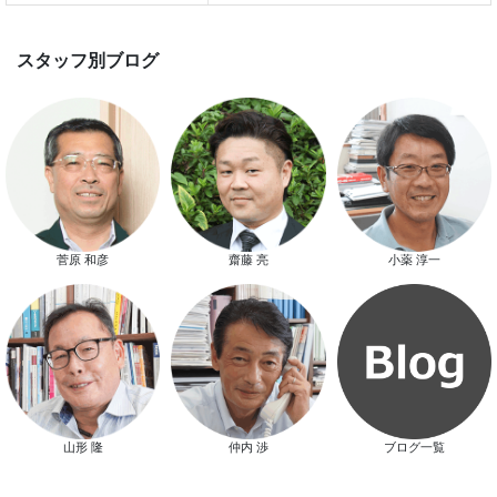
スマートハウス 完成見学会開催
菅原 和彦
齋藤 亮
小薬 淳一
新春特別キャンペーン
山形 隆
仲内 渉
ブログ一覧