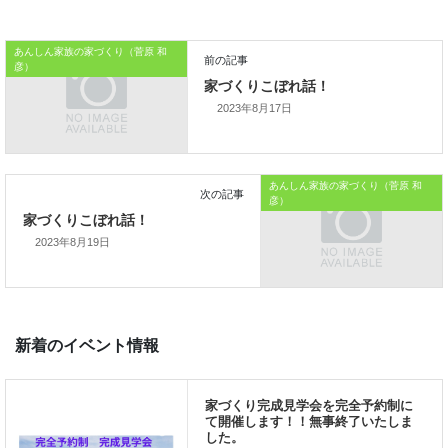
本日はこれまでです。
おうちのはなしからでした
あんしん家族の家づくり（菅原 和
彦）
では、では。
2023年8月17日
「家づくりを通じて、
ご家族が幸せになるお手伝いをする」
あんしん家族の家づくり（菅原 和
彦）
私の使命です。
2023年8月19日
前の記事
家づくりこぼれ話！