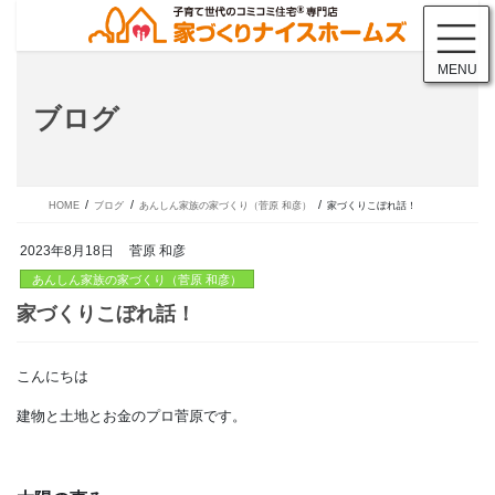
コ
ナ
ン
ビ
テ
ゲ
MENU
ン
ー
ツ
シ
ブログ
に
ョ
移
ン
動
に
移
動
HOME
ブログ
あんしん家族の家づくり（菅原 和彦）
家づくりこぼれ話！
2023年8月18日
菅原 和彦
あんしん家族の家づくり（菅原 和彦）
こんにちは
家づくりこぼれ話！
建物と土地とお金のプロ菅原です。