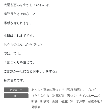
摂取しているのです。
そして、
植物の葉緑素と動物の赤血球が、
似たような物質から
変化したものだと聞くと、
なおさら自然の生物界全体の
仕組みの巧みさに感心し、
太陽光設備のように見えてきます。
太陽も恵みを生かしているのは、
光発電だけではないと
カテゴリー
あんしん家族の家づくり（菅原 和彦）
、
ブログ
タグ
ひたちなか市
制振装置
家づくりナイスホームズ
痛感させられます。
断熱
断熱材
新築
構造計算
水戸市
耐震等級３
見学会