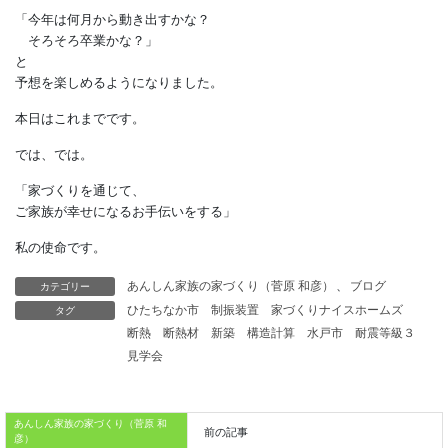
毎年暖かくなると、
夜中にバイクの走行音が響き渡ります。
それだけでも十分うるさいのですが、
そこに
パトカーのサイレン音が加わると、
それはもう大変です。
我が家に受験生がいた頃は
親子揃ってピリピリしていましたが、
ここ数年は深夜のバイク音が
減ったこともあり、
カテゴリー
あんしん家族の家づくり（菅原 和彦）
、
ブログ
タグ
ひたちなか市
制振装置
家づくりナイスホームズ
「今年は何月から動き出すかな？
断熱
断熱材
新築
構造計算
水戸市
耐震等級３
そろそろ卒業かな？」
見学会
と
予想を楽しめるようになりました。
あんしん家族の家づくり（菅原 和
本日はこれまでです。
彦）