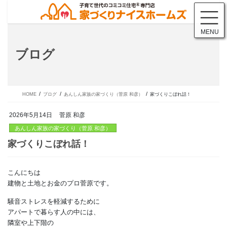
コ
ナ
ン
ビ
テ
ゲ
MENU
ン
ー
ツ
シ
ブログ
に
ョ
移
ン
動
に
移
動
HOME
ブログ
あんしん家族の家づくり（菅原 和彦）
家づくりこぼれ話！
2026年5月14日
菅原 和彦
あんしん家族の家づくり（菅原 和彦）
こんにちは
家づくりこぼれ話！
建物と土地とお金のプロ菅原です。
騒音ストレスを軽減するために