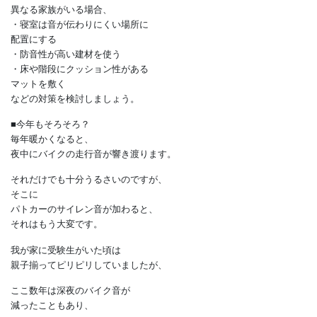
窓を設けず家の中央寄りにすると、
より安心です。
また、
・階段や二階を歩く音
・就寝中や来客時にトイレの水を流す音
・テレビ・掃除・洗濯の音
などの生活音も
ストレスになることがあります。
夜勤などで生活リズムが
異なる家族がいる場合、
・寝室は音が伝わりにくい場所に
配置にする
・防音性が高い建材を使う
・床や階段にクッション性がある
マットを敷く
などの対策を検討しましょう。
■今年もそろそろ？