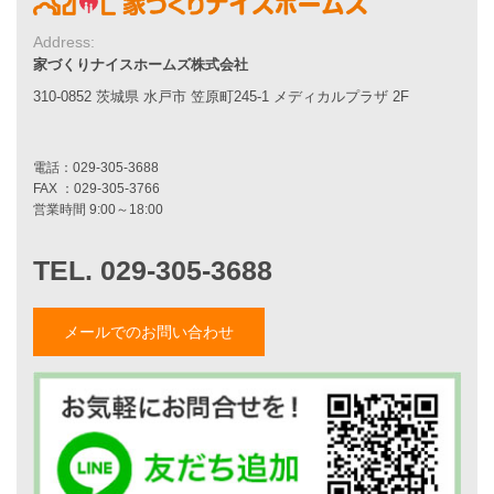
7つのポイント
Address:
アフターメンテナンス
家づくりナイスホームズ株式会社
平屋をお考えの方へ
二世帯住宅をお考えの方へ
310-0852 茨城県 水戸市 笠原町245-1 メディカルプラザ 2F
リフォームをお考えの方へ
施工事例一覧
家づくりストーリー
お客様の声
家づくりナイスホームズについて
メールでのお問い合わせ
家づくりへの想い
スタッフ紹介
職人紹介
採用情報
お知らせ・イベント情報