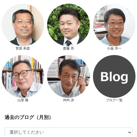
スマートハウス 完成見学会開催
菅原 和彦
齋藤 亮
小薬 淳一
新春特別キャンペーン
山形 隆
仲内 渉
ブログ一覧
スタッフ別ブログ