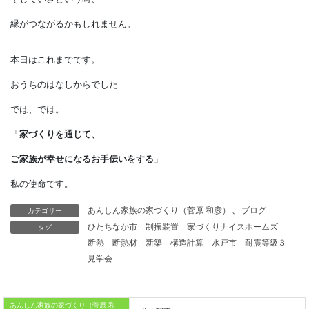
住宅需要を支えています。
すでに、
近くの工務店に
お世話になっている人はもちろん、
今は家を建てるとか
リフォームを考えていなくても、
いつかは、
そしていざという時、
カテゴリー
あんしん家族の家づくり（菅原 和彦）
、
ブログ
タグ
ひたちなか市
制振装置
家づくりナイスホームズ
縁がつながるかもしれません。
断熱
断熱材
新築
構造計算
水戸市
耐震等級３
見学会
本日はこれまでです。
おうちのはなしからでした
あんしん家族の家づくり（菅原 和