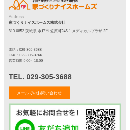
家づくりの流れ
7つのポイント
Address:
アフターメンテナンス
家づくりナイスホームズ株式会社
平屋をお考えの方へ
二世帯住宅をお考えの方へ
310-0852 茨城県 水戸市 笠原町245-1 メディカルプラザ 2F
リフォームをお考えの方へ
施工事例一覧
家づくりストーリー
お客様の声
家づくりナイスホームズについて
メールでのお問い合わせ
家づくりへの想い
スタッフ紹介
職人紹介
採用情報