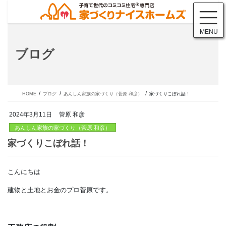
コ
ナ
ン
ビ
テ
ゲ
MENU
ン
ー
ツ
シ
ブログ
に
ョ
移
ン
動
に
移
動
HOME
ブログ
あんしん家族の家づくり（菅原 和彦）
家づくりこぼれ話！
2024年3月11日
菅原 和彦
あんしん家族の家づくり（菅原 和彦）
こんにちは
家づくりこぼれ話！
建物と土地とお金のプロ菅原です。