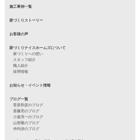
住宅ローンに不安がある方へ
住宅ローン審査に落ちた方・
他社で無理だと言われた方へ
住宅ローンのよくある質問
月収25万円で家を建てる方法
Line Up
WOOD BOX
自由設計注文住宅
ハピネスシリーズ
Smart2030
Sシリーズ
シンプルな平屋
家づくりナイスホームズの家づくり
エコハウス
耐震性能