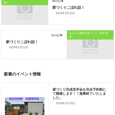
彦）
では、では。
2024年3月10日
「
家づくりを通じて、
ご家族が幸せになるお手伝いをする
」
あんしん家族の家づくり（菅原 和
彦）
私の使命です。
2024年3月12日
前の記事
家づくりこぼれ話！
2026年3月19日