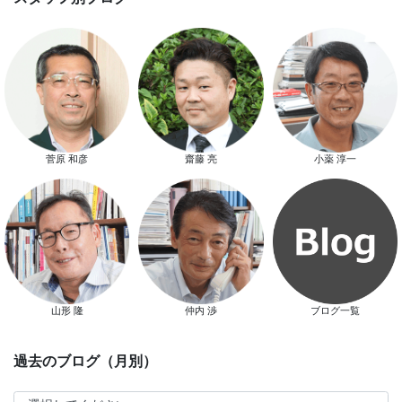
スマートハウス 完成見学会開催
菅原 和彦
齋藤 亮
小薬 淳一
新春特別キャンペーン
山形 隆
仲内 渉
ブログ一覧
スタッフ別ブログ