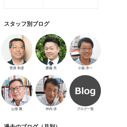
スタッフ別ブログ
菅原 和彦
齋藤 亮
小薬 淳一
山形 隆
仲内 渉
ブログ一覧
過去のブログ（月別）