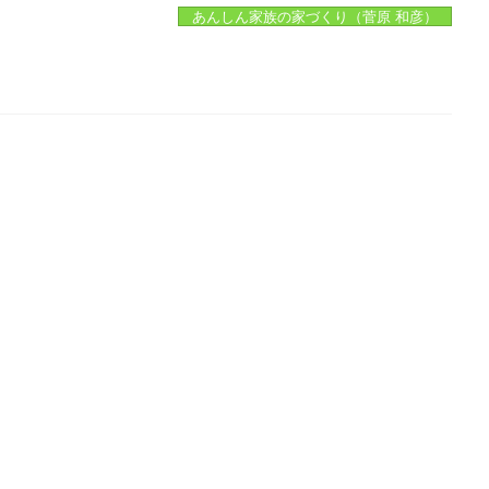
あんしん家族の家づくり（菅原 和彦）