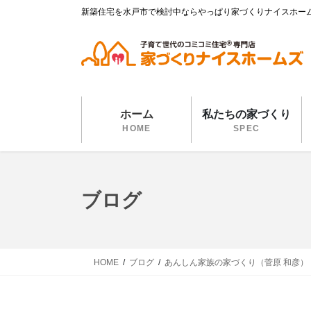
コ
ナ
新築住宅を水戸市で検討中ならやっぱり家づくりナイスホー
ン
ビ
テ
ゲ
ン
ー
ツ
シ
に
ョ
移
ン
ホーム
私たちの家づくり
動
に
HOME
SPEC
移
動
ブログ
HOME
ブログ
あんしん家族の家づくり（菅原 和彦）