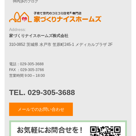
Smart2030
Sシリーズ
シンプルな平屋
Address:
家づくりナイスホームズの家づくり
家づくりナイスホームズ株式会社
エコハウス
耐震性能
310-0852 茨城県 水戸市 笠原町245-1 メディカルプラザ 2F
家づくりの流れ
7つのポイント
アフターメンテナンス
平屋をお考えの方へ
二世帯住宅をお考えの方へ
リフォームをお考えの方へ
施工事例一覧
メールでのお問い合わせ
家づくりストーリー
お客様の声