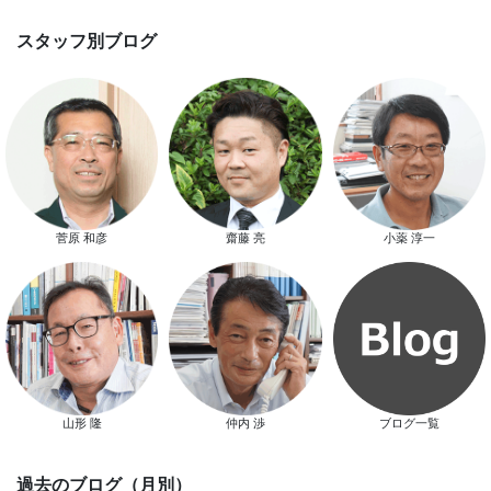
て開催します！！無事終了いたし
した。
スマートハウス 完成見学会開催
菅原 和彦
齋藤 亮
小薬 淳一
新春特別キャンペーン
山形 隆
仲内 渉
ブログ一覧