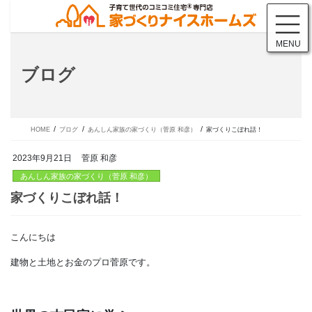
コ
ナ
ン
ビ
テ
ゲ
MENU
ン
ー
ツ
シ
ブログ
に
ョ
移
ン
動
に
移
動
HOME
ブログ
あんしん家族の家づくり（菅原 和彦）
家づくりこぼれ話！
2023年9月21日
菅原 和彦
あんしん家族の家づくり（菅原 和彦）
こんにちは
家づくりこぼれ話！
建物と土地とお金のプロ菅原です。