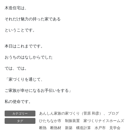
木材のほうが
長持ちしている歴史があります。
そのうえ、
鉄やコンクリートには、
古さの趣は、
まだ感じられません。
本当の木材の
使用価値というのは、
見直さなければならないのかも
カテゴリー
あんしん家族の家づくり（菅原 和彦）
、
ブログ
しれません。
タグ
ひたちなか市
制振装置
家づくりナイスホームズ
断熱
断熱材
新築
構造計算
水戸市
見学会
木造住宅は、