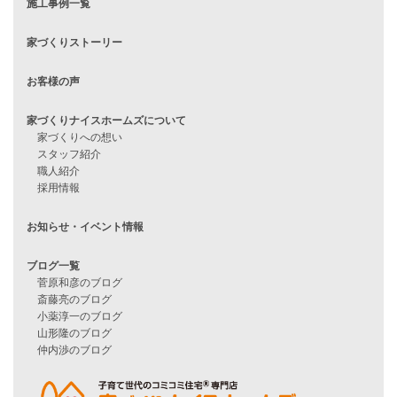
見学会情報
問い合わせ
住宅ローンに不安がある方へ
住宅ローン審査に落ちた方・
他社で無理だと言われた方へ
住宅ローンのよくある質問
月収25万円で家を建てる方法
Line Up
WOOD BOX
自由設計注文住宅
ハピネスシリーズ
Smart2030
Sシリーズ
シンプルな平屋
家づくりナイスホームズの家づくり