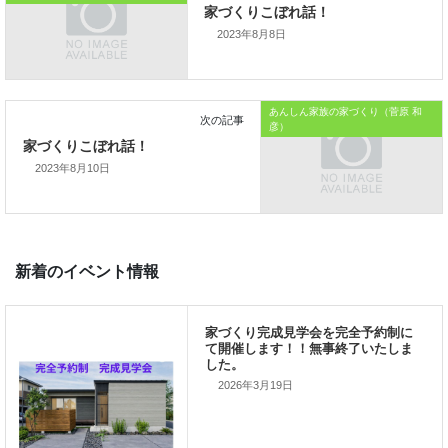
本日はこれまでです。
2023年8月8日
おうちのはなしからでした
では、では。
あんしん家族の家づくり（菅原 和
「家づくりを通じて、
彦）
ご家族が幸せになるお手伝いをする」
2023年8月10日
私の使命です。
前の記事
2026年3月19日
家づくりこぼれ話！