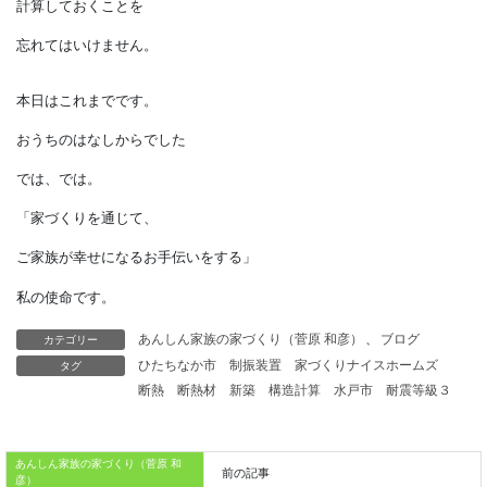
保険で貸し付けの信用が
決まっているということです。
結果的に、
金融機関は家の価値など
知らなくても商売ができます。
でも、
命の価値とは別に、
カテゴリー
あんしん家族の家づくり（菅原 和彦）
、
ブログ
しっかり家の価値も
タグ
ひたちなか市
制振装置
家づくりナイスホームズ
計算しておくことを
断熱
断熱材
新築
構造計算
水戸市
耐震等級３
忘れてはいけません。
あんしん家族の家づくり（菅原 和
彦）