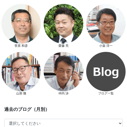
スマートハウス 完成見学会開催
菅原 和彦
齋藤 亮
小薬 淳一
新春特別キャンペーン
山形 隆
仲内 渉
ブログ一覧