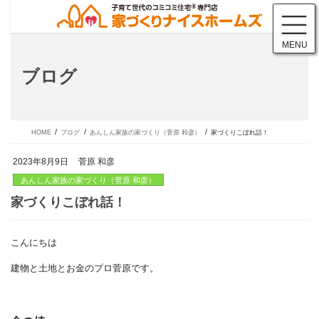
コ
ナ
ン
ビ
テ
ゲ
MENU
ン
ー
ツ
シ
ブログ
に
ョ
移
ン
動
に
移
動
HOME
ブログ
あんしん家族の家づくり（菅原 和彦）
家づくりこぼれ話！
2023年8月9日
菅原 和彦
あんしん家族の家づくり（菅原 和彦）
こんにちは
家づくりこぼれ話！
建物と土地とお金のプロ菅原です。