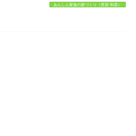
あんしん家族の家づくり（菅原 和彦）