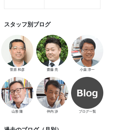
スタッフ別ブログ
菅原 和彦
齋藤 亮
小薬 淳一
山形 隆
仲内 渉
ブログ一覧
過去のブログ（月別）