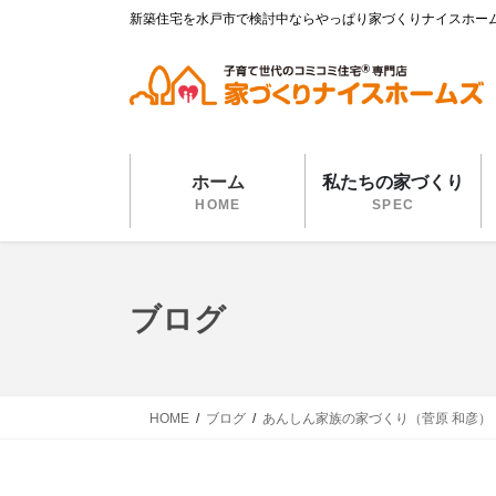
コ
ナ
新築住宅を水戸市で検討中ならやっぱり家づくりナイスホー
ン
ビ
テ
ゲ
ン
ー
ツ
シ
に
ョ
移
ン
ホーム
私たちの家づくり
動
に
HOME
SPEC
移
動
ブログ
HOME
ブログ
あんしん家族の家づくり（菅原 和彦）