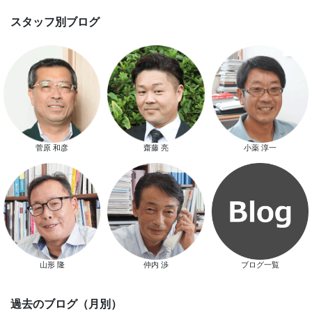
スマートハウス 完成見学会開催
菅原 和彦
齋藤 亮
小薬 淳一
新春特別キャンペーン
山形 隆
仲内 渉
ブログ一覧