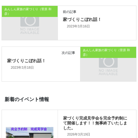
あんしん家族の家づくり（菅原 和
その状態でも風雨をしのげる
彦）
環境が必要になるのです。
2023年3月16日
本日はこれまでです。
あんしん家族の家づくり（菅原 和
金持ち父さん貧乏父さんの家づくりからでした
彦）
では、では。
2023年3月18日
前の記事
家づくりこぼれ話！
2026年3月19日