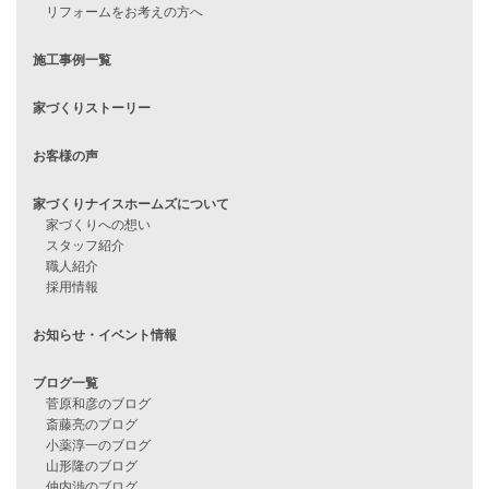
見学会情報
問い合わせ
住宅ローンに不安がある方へ
住宅ローン審査に落ちた方・
他社で無理だと言われた方へ
住宅ローンのよくある質問
月収25万円で家を建てる方法
Line Up
WOOD BOX
自由設計注文住宅
ハピネスシリーズ
Smart2030
Sシリーズ
シンプルな平屋
家づくりナイスホームズの家づくり