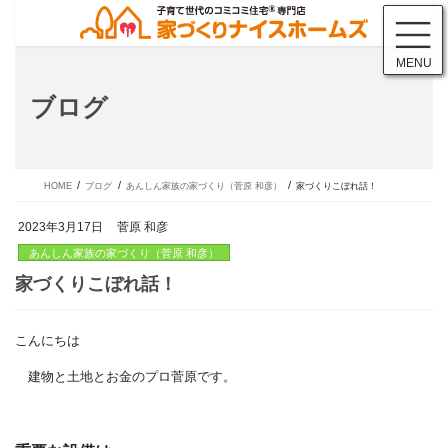
コ
ナ
ン
ビ
テ
ゲ
MENU
ン
ー
ツ
シ
ブログ
に
ョ
移
ン
動
に
移
動
HOME
ブログ
あんしん家族の家づくり（菅原 和彦）
家づくりこぼれ話！
2023年3月17日
菅原 和彦
あんしん家族の家づくり（菅原 和彦）
こんにちは
家づくりこぼれ話！
建物と土地とお金のプロ菅原です。