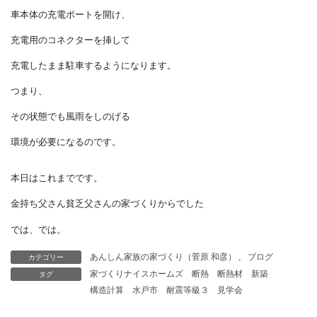
水害から
大切な住宅設備を守るには、
ビルトインガレージのスペースを
有効に活用する方法がおすすめです。
これからの時代、
EV車は電池としての
役割が大きくなります。
自宅に車があるときは、
車本体の充電ポートを開け、
充電用のコネクターを挿して
カテゴリー
あんしん家族の家づくり（菅原 和彦）
、
ブログ
タグ
家づくりナイスホームズ
断熱
断熱材
新築
充電したまま駐車するようになります。
構造計算
水戸市
耐震等級３
見学会
つまり、