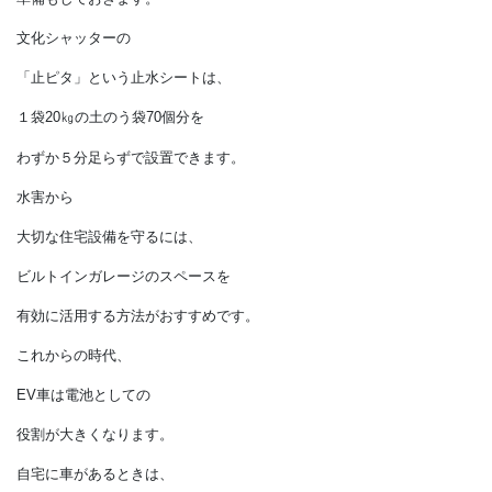
地上2ｍ以上の高さに設置。
EV車も蓄電池も、
家の電源になりますから
ガレージ内に設置します。
そして、
ガレージに水を侵入させない
準備もしておきます。
文化シャッターの
「止ピタ」という止水シートは、
１袋20㎏の土のう袋70個分を
わずか５分足らずで設置できます。