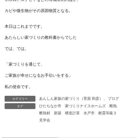
世捨て人となり山奥での
隠遁生活の心境を綴った
「方丈記」は日本三大随筆の一つ。
シックハウス症候群
新築や改修後の住宅内で起きる体調不良のこと。
目がチカチカする、鼻水、のどの乾燥、吐き気、
頭痛、湿疹など人によって症状は様々。
カテゴリー
あんしん家族の家づくり（菅原 和彦）
、
ブログ
タグ
ひたちなか市
家づくりナイスホームズ
断熱
接着剤や塗料に含まれる
断熱材
新築
構造計算
水戸市
耐震等級３
見学会
ホルムアルデヒドなどの有機溶剤のほか、
カビや微生物がその原因物質となる。