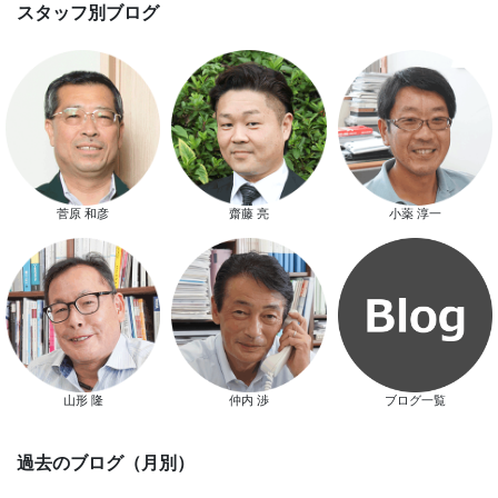
スマートハウス 完成見学会開催
菅原 和彦
齋藤 亮
小薬 淳一
新春特別キャンペーン
山形 隆
仲内 渉
ブログ一覧