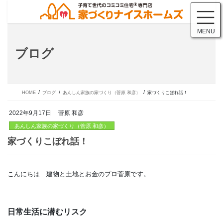
コ
ナ
ン
ビ
テ
ゲ
MENU
ン
ー
ツ
シ
ブログ
に
ョ
移
ン
動
に
移
動
HOME
ブログ
あんしん家族の家づくり（菅原 和彦）
家づくりこぼれ話！
2022年9月17日
菅原 和彦
あんしん家族の家づくり（菅原 和彦）
こんにちは 建物と土地とお金のプロ菅原です。
家づくりこぼれ話！