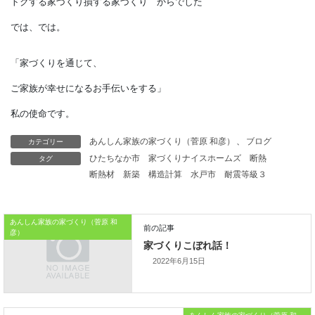
しかし、
大多数の人はそこまで考えが及びません。
2000万円と1800万円を比較して、
「200万円も安い！」と
目の前の価格に踊らされて
カテゴリー
あんしん家族の家づくり（菅原 和彦）
、
ブログ
しまいがちです。
タグ
ひたちなか市
家づくりナイスホームズ
断熱
断熱材
新築
構造計算
水戸市
耐震等級３
本日はこれまでです。
トクする家づくり損する家づくり からでした
あんしん家族の家づくり（菅原 和
彦）
では、では。
2022年6月15日
「家づくりを通じて、
ご家族が幸せになるお手伝いをする」