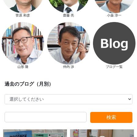
菅原 和彦
齋藤 亮
小薬 淳一
新春特別キャンペーン
山形 隆
仲内 渉
ブログ一覧
スタッフ別ブログ
検索