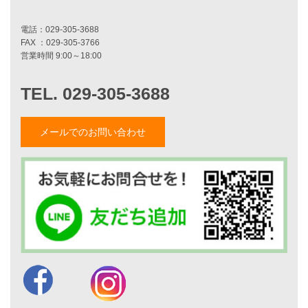
施工事例一覧
家づくりストーリー
お客様の声
家づくりナイスホームズについて
メールでのお問い合わせ
家づくりへの想い
スタッフ紹介
職人紹介
採用情報
お知らせ・イベント情報
ブログ一覧
菅原和彦のブログ
斎藤亮のブログ
小薬淳一のブログ
山形隆のブログ