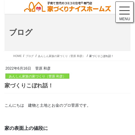
コ
ナ
ン
ビ
テ
ゲ
MENU
ン
ー
ツ
シ
ブログ
に
ョ
移
ン
動
に
移
動
HOME
ブログ
あんしん家族の家づくり（菅原 和彦）
家づくりこぼれ話！
2022年6月16日
菅原 和彦
あんしん家族の家づくり（菅原 和彦）
こんにちは 建物と土地とお金のプロ菅原です。
家づくりこぼれ話！