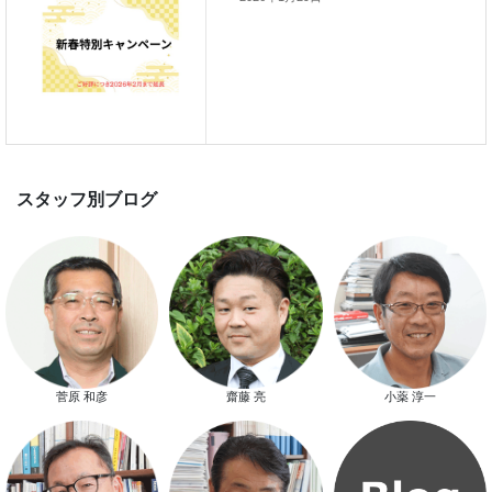
新春特別キャンペーン
スタッフ別ブログ
菅原 和彦
齋藤 亮
小薬 淳一