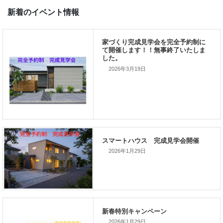
今回のお家には、”薪ストーブ”があります。 ご興味 […]
家づくり相談･見学会を東海村
新着のイベント情報
2026年3月19日
家づくり完成見学会を完全予約制
て開催します！！無事終了いたし
した。
2026年1月29日
スマートハウス 完成見学会開催
2026年1月29日