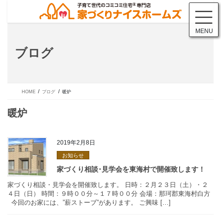
コ
ナ
ン
ビ
テ
ゲ
MENU
ン
ー
ツ
シ
ブログ
に
ョ
移
ン
動
に
移
動
HOME
ブログ
暖炉
2019年2月8日
お知らせ
暖炉
家づくり相談・見学会を開催致します。 日時：２月２３日（土）
４日（日） 時間：９時００分～１７時００分 会場：那珂郡東海村