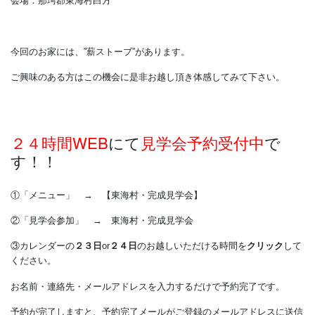
時間：９時００分～１７時００分
会場：那珂郡東海村白方
今回のお家には、”薪ストーブ”があります。
ご興味のある方はこの機会に是非お越し頂き体感してみて下さい
２４時間WEB
にて
見学会予約受付中
で
す！！
①「メニュー」 → 【東海村・完成見学会】
②「見学会参加」 → 東海村・完成見学会
③カレンダーの
２３日
or
２４日
のお越しいただける時間を
クリック