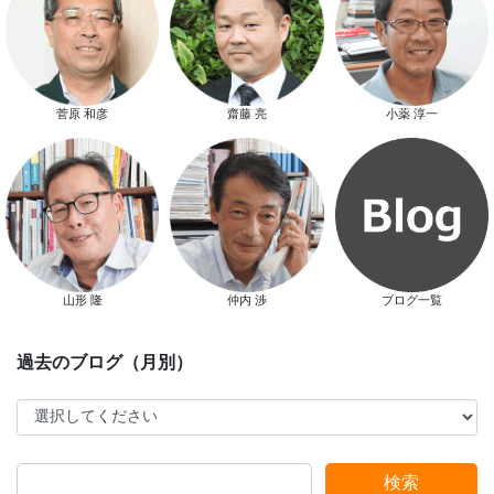
菅原 和彦
齋藤 亮
小薬 淳一
スタッフ別ブログ
山形 隆
仲内 渉
ブログ一覧
検索