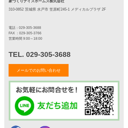
家づくりナイスホームズ株式会社
310-0852 茨城県 水戸市 笠原町245-1 メディカルプラザ 2F
家づくりナイスホームズについて
家づくりへの想い
スタッフ紹介
職人紹介
採用情報
お知らせ・イベント情報
ブログ一覧
菅原和彦のブログ
メールでのお問い合わせ
斎藤亮のブログ
小薬淳一のブログ
山形隆のブログ
仲内渉のブログ