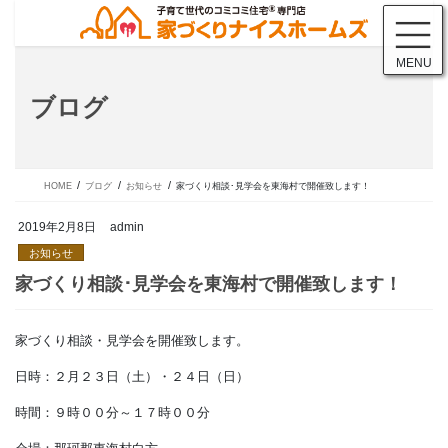
コ
ナ
ン
ビ
テ
ゲ
MENU
ン
ー
ツ
シ
ブログ
に
ョ
移
ン
動
に
移
動
HOME
ブログ
お知らせ
家づくり相談･見学会を東海村で開催致します！
2019年2月8日
admin
お知らせ
家づくり相談・見学会を開催致します。
家づくり相談･見学会を東海村で開
日時：２月２３日（土）・２４日（日）