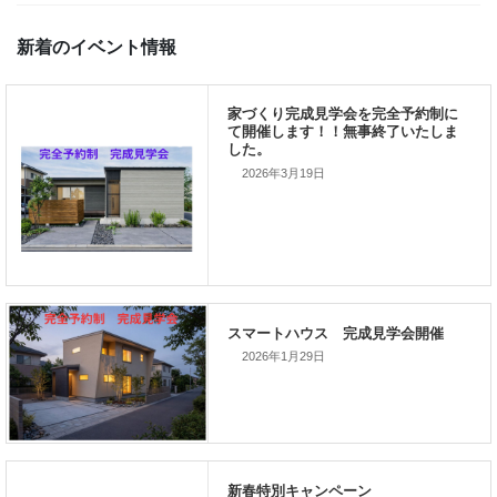
計にも刻まれるほど、 大きな被害を残し、 忘れられない人も多い
です。 大津波によ […]
家づくりこぼれ話！
新着のイベント情報
2026年3月19日
家づくり完成見学会を完全予約制
て開催します！！無事終了いたし
した。
2026年1月29日
スマートハウス 完成見学会開催