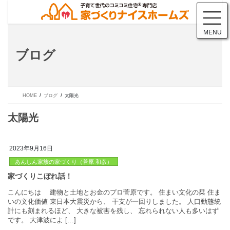
コ
ナ
ン
ビ
テ
ゲ
MENU
ン
ー
ツ
シ
ブログ
に
ョ
移
ン
動
に
移
動
HOME
ブログ
太陽光
2023年9月16日
あんしん家族の家づくり（菅原 和彦）
太陽光
こんにちは 建物と土地とお金のプロ菅原です。 住まい文化の栞
いの文化価値 東日本大震災から、 干支が一回りしました。 人口