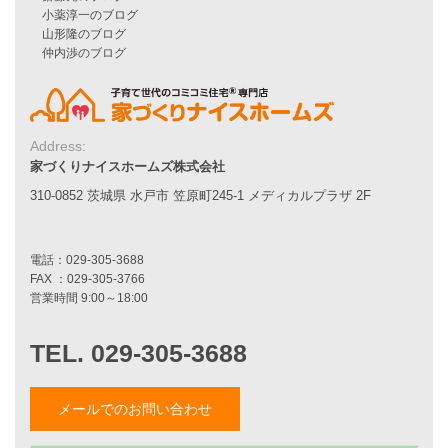
家づくりの流れ
7つのポイント
アフターメンテナンス
平屋をお考えの方へ
二世帯住宅をお考えの方へ
リフォームをお考えの方へ
Address:
家づくりナイスホームズ株式会社
施工事例一覧
310-0852 茨城県 水戸市 笠原町245-1 メディカルプラザ 2F
家づくりストーリー
お客様の声
家づくりナイスホームズについて
家づくりへの想い
スタッフ紹介
職人紹介
採用情報
メールでのお問い合わせ