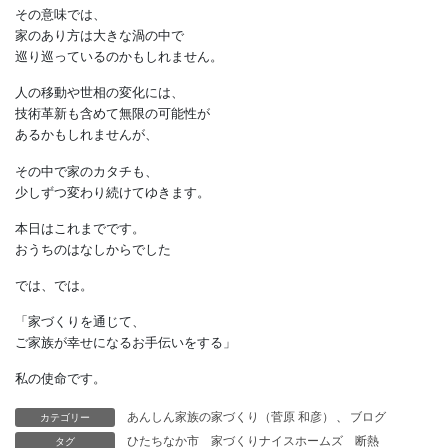
趣向を凝らした壁面などを
求めたくなるかもしれません。
考えてみれば、
農家にしても庄屋や町屋にしても、
古来、多くの家には
職場が組み込まれていたものです。
その意味では、
家のあり方は大きな渦の中で
巡り巡っているのかもしれません。
人の移動や世相の変化には、
技術革新も含めて無限の可能性が
あるかもしれませんが、
その中で家のカタチも、
少しずつ変わり続けてゆきます。
カテゴリー
あんしん家族の家づくり（菅原 和彦）
、
ブログ
タグ
ひたちなか市
家づくりナイスホームズ
断熱