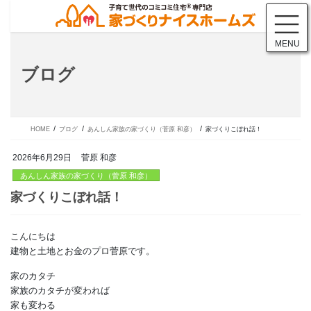
コ
ナ
ン
ビ
テ
ゲ
MENU
ン
ー
ツ
シ
ブログ
に
ョ
移
ン
動
に
移
動
HOME
ブログ
あんしん家族の家づくり（菅原 和彦）
家づくりこぼれ話！
2026年6月29日
菅原 和彦
あんしん家族の家づくり（菅原 和彦）
こんにちは
家づくりこぼれ話！
建物と土地とお金のプロ菅原です。
家のカタチ