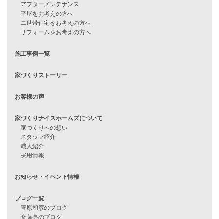
住宅ローンに不安がある方へ
住宅ローン審査に落ちた方・
他社で無理だと言われた方へ
住宅ローンのよくある質問
月収25万円で家を建てる方法
Line Up
WOOD BOX
自由設計注文住宅
ハピネスシリーズ
Smart2030
Sシリーズ
シンプルな平屋
家づくりナイスホームズの家づくり
エコハウス
耐震性能