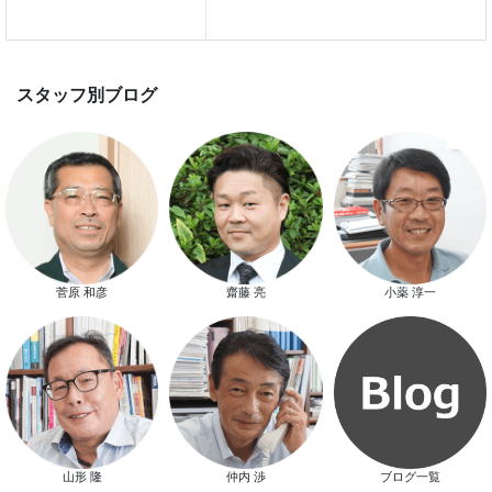
スマートハウス 完成見学会開催
新春特別キャンペーン
菅原 和彦
齋藤 亮
小薬 淳一
山形 隆
仲内 渉
ブログ一覧
スタッフ別ブログ