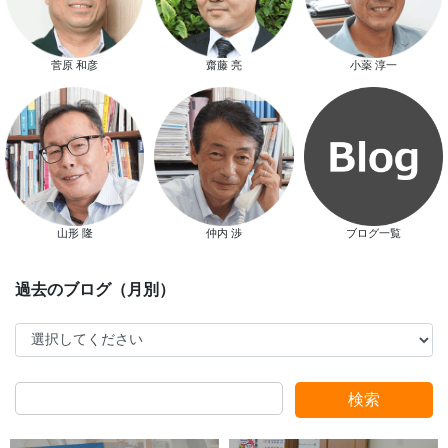
菅原 和彦
齋藤 亮
小薬 淳一
スマートハウス 完成見学会開催
山形 隆
仲内 渉
ブログ一覧
新春特別キャンペーン
検索