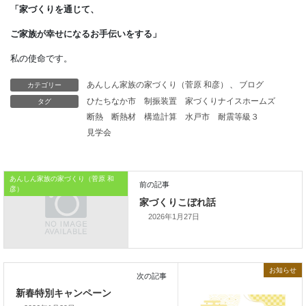
途中解約すると
払込額より少ない解約金しか
得られないとうデメリットもあります。
カテゴリー
あんしん家族の家づくり（菅原 和彦）
、
ブログ
タグ
ひたちなか市
制振装置
家づくりナイスホームズ
そのため、
断熱
断熱材
構造計算
水戸市
耐震等級３
目標額が高すぎたために
見学会
継続が難しくなった場合、
あんしん家族の家づくり（菅原 和
損失を補うのが大変です。
彦）
学資保険の目標額は、
2026年1月27日
家計に無理の無い範囲で
設定しましょう。
お知らせ
本日はこれまでです。