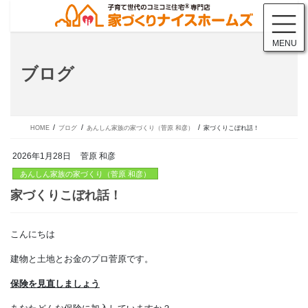
コ
ナ
ン
ビ
テ
ゲ
MENU
ン
ー
ツ
シ
ブログ
に
ョ
移
ン
動
に
移
動
HOME
ブログ
あんしん家族の家づくり（菅原 和彦）
家づくりこぼれ話！
2026年1月28日
菅原 和彦
あんしん家族の家づくり（菅原 和彦）
こんにちは
家づくりこぼれ話！
建物と土地とお金のプロ菅原です。