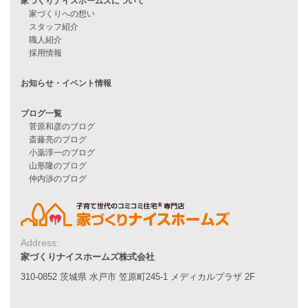
住宅ローンに不安がある方へ
住宅ローン審査に落ちた方・
他社で無理だと言われた方へ
住宅ローンのよくある質問
月収25万円で家を建てる方法
Line Up
WOOD BOX
自由設計注文住宅
ハピネスシリーズ
Smart2030
Sシリーズ
シンプルな平屋
家づくりナイスホームズの家づくり
Address:
エコハウス
家づくりナイスホームズ株式会社
耐震性能
家づくりの流れ
310-0852 茨城県 水戸市 笠原町245-1 メディカルプラザ 2F
7つのポイント
アフターメンテナンス