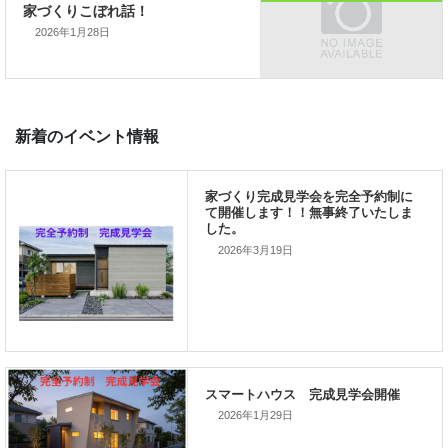
2026年1月28日
ご家族が幸せになるお手伝いをする」
私の使命です。
2026年3月19日
前の記事
家づくりこぼれ話！
2026年1月29日
次の記事