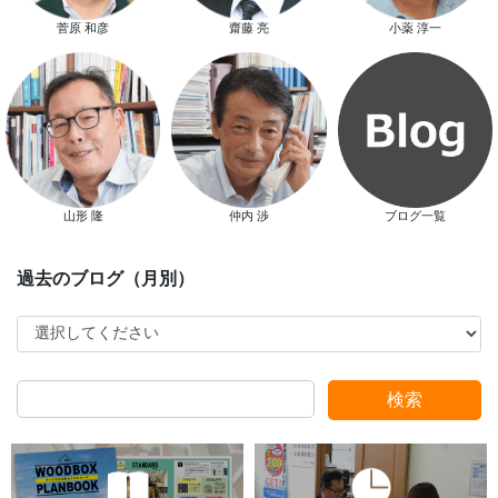
菅原 和彦
齋藤 亮
小薬 淳一
新春特別キャンペーン
山形 隆
仲内 渉
ブログ一覧
検索
スタッフ別ブログ