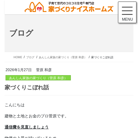
コ
ナ
ン
ビ
テ
ゲ
MENU
ン
ー
ツ
シ
ブログ
に
ョ
移
ン
動
に
移
動
HOME
ブログ
あんしん家族の家づくり（菅原 和彦）
家づくりこぼれ話
2026年1月27日
菅原 和彦
あんしん家族の家づくり（菅原 和彦）
こんにちは
家づくりこぼれ話
建物と土地とお金のプロ菅原です。