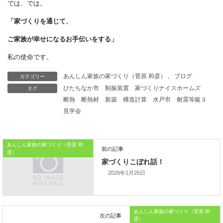
迷惑メールが届きにくいので、
フリーメールに不安を感じている方でも
安心して使えます。
キャリアメールが必要な方は、
カテゴリー
あんしん家族の家づくり（菅原 和彦）
、
ブログ
・乗り換え先で
タグ
ひたちなか市
制振装置
家づくりナイスホームズ
断熱
断熱材
新築
構造計算
水戸市
耐震等級３
キャリアメールを使えるか
見学会
・使用中のキャリアメールを
継続できるか（方法や費用）
あんしん家族の家づくり（菅原 和
彦）
についてもチェックしましょう。
2026年1月26日
本日はこれまでです。
では、では。
あんしん家族の家づくり（菅原 和
彦）
「家づくりを通じて、