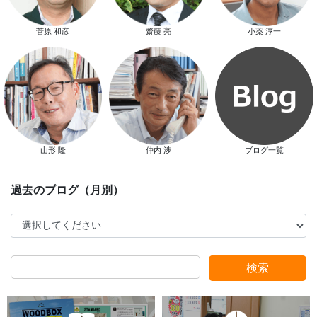
菅原 和彦
齋藤 亮
小薬 淳一
新春特別キャンペーン
山形 隆
仲内 渉
ブログ一覧
スタッフ別ブログ
検索