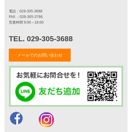
施工事例一覧
家づくりストーリー
お客様の声
家づくりナイスホームズについて
メールでのお問い合わせ
家づくりへの想い
スタッフ紹介
職人紹介
採用情報
お知らせ・イベント情報
ブログ一覧
菅原和彦のブログ
斎藤亮のブログ
小薬淳一のブログ
山形隆のブログ