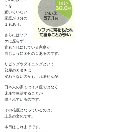
リビングにソ
ファがあれ
ば、
そこに座って
生活するのが
当たり前のよ
うに感じます
が、
そのソファな
どの応接セッ
トを
置いていない
家庭が３分の
１もあり、
さらにはソフ
ァに座らず
背もたれにしている家庭が