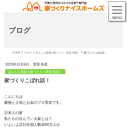
コ
ナ
ン
ビ
テ
ゲ
MENU
ン
ー
ツ
シ
ブログ
に
ョ
移
ン
動
に
移
動
HOME
ブログ
あんしん家族の家づくり（菅原 和彦）
家づくりこぼれ話！
2025年12月4日
菅原 和彦
あんしん家族の家づくり（菅原 和彦）
こんにちは
家づくりこぼれ話！
建物と土地とお金のプロ菅原です。
日本人の家