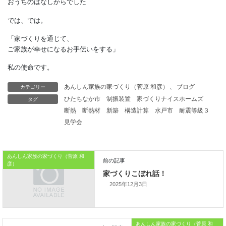
同じように３分の１あるのです。
リビングやダイニングという
部屋のカタチは
変わらないのかもしれませんが、
日本人の家ではイス座ではなく
床座で生活することが
カテゴリー
あんしん家族の家づくり（菅原 和彦）
、
ブログ
残されているのです。
タグ
ひたちなか市
制振装置
家づくりナイスホームズ
その根底となっているのは、
断熱
断熱材
新築
構造計算
水戸市
耐震等級３
上足の文化です。
見学会
本日はこれまでです。
おうちのはなしからでした
あんしん家族の家づくり（菅原 和
彦）
では、では。
2025年12月3日
「家づくりを通じて、
ご家族が幸せになるお手伝いをする」
あんしん家族の家づくり（菅原 和
私の使命です。