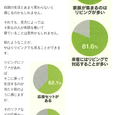
約６割に及びます。
映画やドラマで見る家族の風景も、
リビングで過ごしベットで寝る、
このような風景がほとんどです。
その意味では、
外国人観光客が一般的な日本の家庭を
訪問したとしても、
自国の生活とあまり変わらないと
感じるのかもしれません。
それでも、見方によっては、
４割もの人が布団を敷いて
寝ていることは意外かもしれません。
似たようなことが、
やはりリビングでも見ることができま
す。