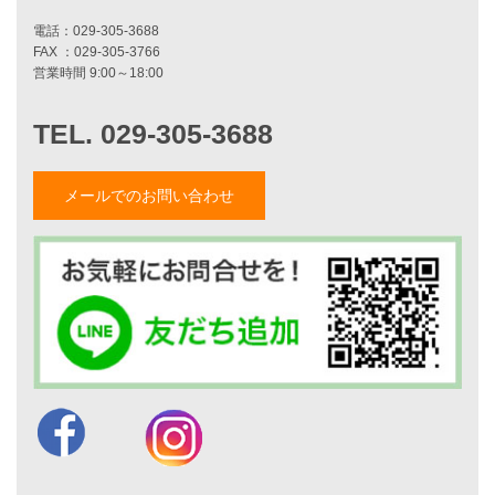
施工事例一覧
家づくりストーリー
お客様の声
家づくりナイスホームズについて
メールでのお問い合わせ
家づくりへの想い
スタッフ紹介
職人紹介
採用情報
お知らせ・イベント情報
ブログ一覧
菅原和彦のブログ
斎藤亮のブログ
小薬淳一のブログ
山形隆のブログ
仲内渉のブログ