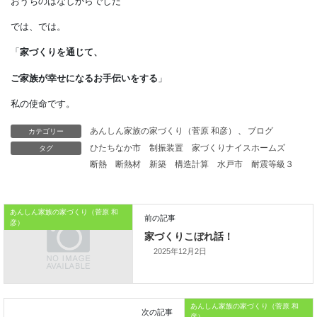
しかし、
残念ながら和室を使いこなす
生活の知恵は失われつつあるようです。
それだけに現代の日本人の家は
こうしたイメージとは
カテゴリー
あんしん家族の家づくり（菅原 和彦）
、
ブログ
タグ
ひたちなか市
制振装置
家づくりナイスホームズ
違うものになっています。
断熱
断熱材
新築
構造計算
水戸市
耐震等級３
本日はこれまでです。
おうちのはなしからでした
あんしん家族の家づくり（菅原 和
彦）
では、では。
2025年12月2日
「
家づくりを通じて、
ご家族が幸せになるお手伝いをする
」
あんしん家族の家づくり（菅原 和
彦）