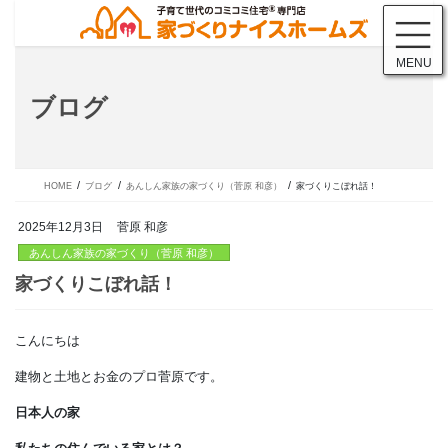
コ
ナ
ン
ビ
テ
ゲ
MENU
ン
ー
ツ
シ
ブログ
に
ョ
移
ン
動
に
移
動
HOME
ブログ
あんしん家族の家づくり（菅原 和彦）
家づくりこぼれ話！
2025年12月3日
菅原 和彦
あんしん家族の家づくり（菅原 和彦）
こんにちは
家づくりこぼれ話！
建物と土地とお金のプロ菅原です。