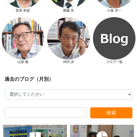
菅原 和彦
齋藤 亮
小薬 淳一
新春特別キャンペーン
山形 隆
仲内 渉
ブログ一覧
スタッフ別ブログ
検索