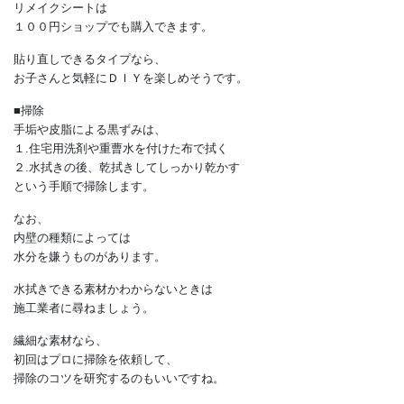
そのほかの場所についても、
・お子さんが凸凹の感触を
楽しむために触っているなら、
関心を示さない種類の内壁にする
・よく触るエリアにリメイクシートを貼り、
汚れたら交換する
などの方法を検討しましょう。
リメイクシートは
１００円ショップでも購入できます。
貼り直しできるタイプなら、
お子さんと気軽にＤＩＹを楽しめそうです。
■掃除
手垢や皮脂による黒ずみは、
１.住宅用洗剤や重曹水を付けた布で拭く
２.水拭きの後、乾拭きしてしっかり乾かす
という手順で掃除します。