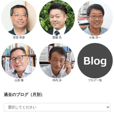
スマートハウス 完成見学会開催
菅原 和彦
齋藤 亮
小薬 淳一
新春特別キャンペーン
山形 隆
仲内 渉
ブログ一覧
スタッフ別ブログ