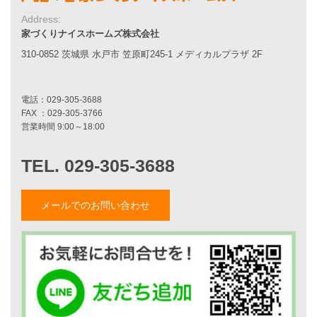
7つのポイント
アフターメンテナンス
Address:
平屋をお考えの方へ
家づくりナイスホームズ株式会社
二世帯住宅をお考えの方へ
310-0852 茨城県 水戸市 笠原町245-1 メディカルプラザ 2F
リフォームをお考えの方へ
施工事例一覧
家づくりストーリー
お客様の声
家づくりナイスホームズについて
メールでのお問い合わせ
家づくりへの想い
スタッフ紹介
職人紹介
採用情報
お知らせ・イベント情報