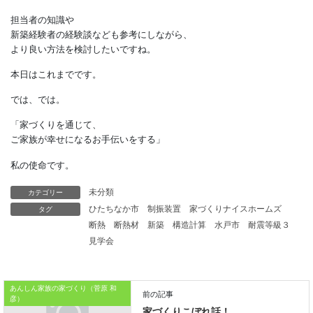
汚れを見つけたときや、
汚した家族に対して強い
ストレスを感じることがあります。
いわゆる、
新築ブルーの状態です。
しかし、
汚れを簡単に落とせる内壁を選んだり、
汚れやすい場所に対策をしておけば、
新居の美しさを維持できますし、
カテゴリー
未分類
掃除の負担やストレスを軽減できます。
タグ
ひたちなか市
制振装置
家づくりナイスホームズ
断熱
断熱材
新築
構造計算
水戸市
耐震等級３
担当者の知識や
見学会
新築経験者の経験談なども参考にしながら、
より良い方法を検討したいですね。
あんしん家族の家づくり（菅原 和
本日はこれまでです。
彦）