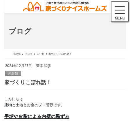
コ
ナ
ン
ビ
テ
ゲ
MENU
ン
ー
ツ
シ
ブログ
に
ョ
移
ン
動
に
移
動
HOME
ブログ
未分類
家づくりこぼれ話！
2024年12月27日
菅原 和彦
未分類
こんにちは
家づくりこぼれ話！
建物と土地とお金のプロ菅原です。
手垢や皮脂による内壁の黒ずみ