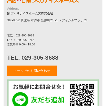
7つのポイント
Address:
アフターメンテナンス
家づくりナイスホームズ株式会社
平屋をお考えの方へ
二世帯住宅をお考えの方へ
310-0852 茨城県 水戸市 笠原町245-1 メディカルプラザ 2F
リフォームをお考えの方へ
施工事例一覧
家づくりストーリー
お客様の声
家づくりナイスホームズについて
メールでのお問い合わせ
家づくりへの想い
スタッフ紹介
職人紹介
採用情報
お知らせ・イベント情報