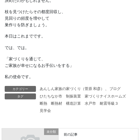
もし。
・ハトが庭でエサを探している
・たまに停留するようになった
という様子を見かけるようになったら、
それ以上、
自宅に執着されないよう、
早めに対策したいですね。
敷地内の不自然な場所に枝が落ちていたら、
ハトが巣作りする場所を
カテゴリー
あんしん家族の家づくり（菅原 和彦）
、
ブログ
決めたのかもしれません。
タグ
ひたちなか市
制振装置
家づくりナイスホームズ
断熱
断熱材
構造計算
水戸市
耐震等級３
枝を見つけたらその都度回収し、
見学会
見回りの頻度を増やして
巣作りを防ぎましょう。
未分類
本日はこれまでです。