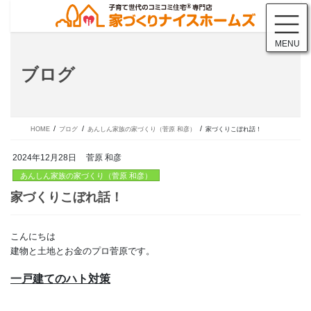
コ
ナ
ン
ビ
テ
ゲ
MENU
ン
ー
ツ
シ
ブログ
に
ョ
移
ン
動
に
移
動
HOME
ブログ
あんしん家族の家づくり（菅原 和彦）
家づくりこぼれ話！
2024年12月28日
菅原 和彦
あんしん家族の家づくり（菅原 和彦）
こんにちは
家づくりこぼれ話！
建物と土地とお金のプロ菅原です。
一戸建てのハト対策