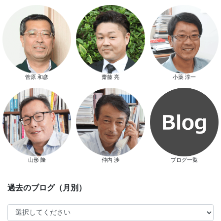
スマートハウス 完成見学会開催
菅原 和彦
齋藤 亮
小薬 淳一
新春特別キャンペーン
山形 隆
仲内 渉
ブログ一覧
スタッフ別ブログ