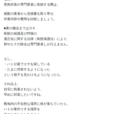
施工業者に相談する
・引き渡し後、
害鳥対策の専門業者に相談する
・窓やカーテンを毎日開閉し、
人の気配をハトに知らせる
・室外機と外壁の間、
家の裏側などを定期的に観察し、
早期発見に努める
などの対策を検討しましょう。
なお、
害鳥対策の専門業者に依頼する際は、
複数の業者から見積書を取り寄せ、
作業内容や費用を比較しましょう。
■巣の撤去まではＯＫ
鳥獣の保護及び狩猟の
適正化に関する法律（鳥獣保護法）により、
卵やヒナの除去は専門業者しか行えません。