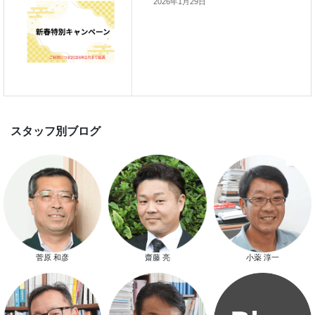
2026年1月29日
スマートハウス 完成見学会開催
新春特別キャンペーン
菅原 和彦
齋藤 亮
小薬 淳一