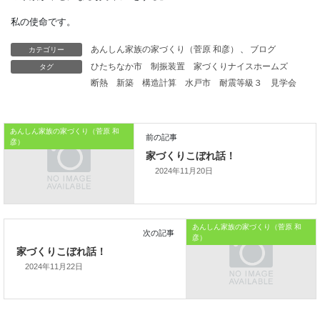
その期間を利用して、
繰り上げ返済用の資金を
資産運用するという方法もありますよ。
カテゴリー
あんしん家族の家づくり（菅原 和彦）
、
ブログ
本日はこれまでです。
タグ
ひたちなか市
制振装置
家づくりナイスホームズ
断熱
新築
構造計算
水戸市
耐震等級３
見学会
では、では。
「家づくりを通じて、
あんしん家族の家づくり（菅原 和
ご家族が幸せになるお手伝いをする」
彦）
私の使命です。
2024年11月20日
あんしん家族の家づくり（菅原 和
彦）
2024年11月22日
前の記事
家づくりこぼれ話！