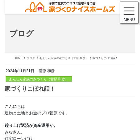
コ
ナ
ン
ビ
テ
ゲ
MENU
ン
ー
ツ
シ
ブログ
に
ョ
移
ン
動
に
移
動
HOME
ブログ
あんしん家族の家づくり（菅原 和彦）
家づくりこぼれ話！
2024年11月21日
菅原 和彦
あんしん家族の家づくり（菅原 和彦）
こんにちは
家づくりこぼれ話！
建物と土地とお金のプロ菅原です。
繰り上げ返済か資産運用か。