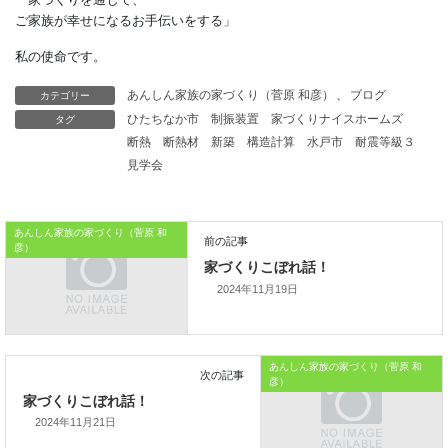
楽しめなくなるかもしれません。
住宅ローンに対する
不安を軽減するためにも、
カテゴリー
あんしん家族の家づくり（菅原 和彦）
、
ブログ
無理の無い返済計画を
タグ
ひたちなか市
制振装置
家づくりナイスホームズ
大切にしたいですね。
断熱
断熱材
新築
構造計算
水戸市
耐震等級３
見学会
本日はこれまでです。
では、では。
あんしん家族の家づくり（菅原 和
「家づくりを通じて、
彦）
ご家族が幸せになるお手伝いをする」
2024年11月19日
私の使命です。
あんしん家族の家づくり（菅原 和
彦）
2024年11月21日