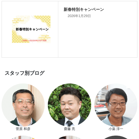
家づくり完成見学会を完全予約制
て開催します！！無事終了いたし
した。
2026年1月29日
スマートハウス 完成見学会開催
新春特別キャンペーン
菅原 和彦
齋藤 亮
小薬 淳一