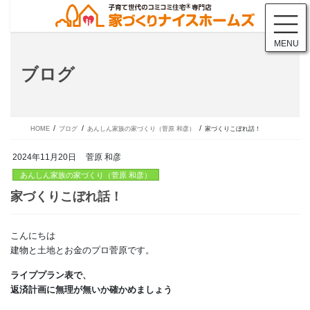
コ
ナ
ン
ビ
テ
ゲ
MENU
ン
ー
ツ
シ
ブログ
に
ョ
移
ン
動
に
移
動
HOME
ブログ
あんしん家族の家づくり（菅原 和彦）
家づくりこぼれ話！
2024年11月20日
菅原 和彦
あんしん家族の家づくり（菅原 和彦）
こんにちは
家づくりこぼれ話！
建物と土地とお金のプロ菅原です。
ライププラン表で、