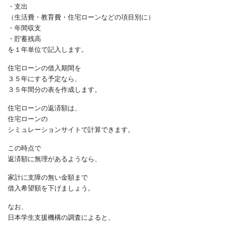
・家族の名前と年齢
・ライフイベント
（入学・結婚・定年・車の買い替えなど）
・収入（夫の収入・妻の収入・児童手当など）
・支出
（生活費・教育費・住宅ローンなどの項目別に）
・年間収支
・貯蓄残高
を１年単位で記入します。
住宅ローンの借入期間を
３５年にする予定なら、
３５年間分の表を作成します。
住宅ローンの返済額は、
住宅ローンの
シミュレーションサイトで計算できます。
この時点で
返済額に無理があるようなら、