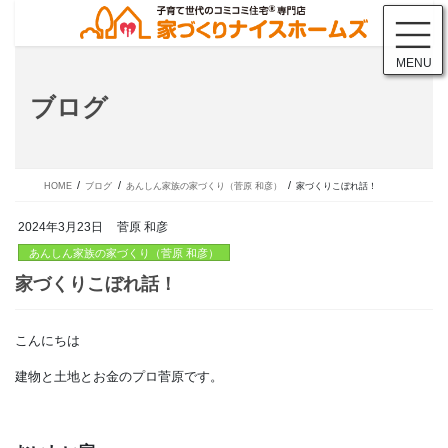
コ
ナ
ン
ビ
テ
ゲ
MENU
ン
ー
ツ
シ
ブログ
に
ョ
移
ン
動
に
移
動
HOME
ブログ
あんしん家族の家づくり（菅原 和彦）
家づくりこぼれ話！
2024年3月23日
菅原 和彦
あんしん家族の家づくり（菅原 和彦）
こんにちは
家づくりこぼれ話！
建物と土地とお金のプロ菅原です。