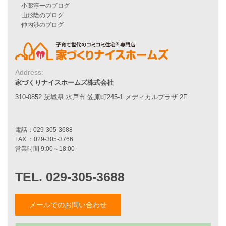
シンプルな平屋
家づくりナイスホームズの家づくり
エコハウス
耐震性能
家づくりの流れ
7つのポイント
Address:
アフターメンテナンス
家づくりナイスホームズ株式会社
平屋をお考えの方へ
310-0852 茨城県 水戸市 笠原町245-1 メディカルプラザ 2F
二世帯住宅をお考えの方へ
リフォームをお考えの方へ
施工事例一覧
家づくりストーリー
お客様の声
メールでのお問い合わせ
家づくりナイスホームズについて
家づくりへの想い