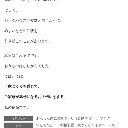
空気汚染の原因となっていることも
忘れてはいけません。
空気汚染といえば、
PM2.5やホルムアルデヒドなどの
化学物質が上げられることが
多いのですが、
私たち自身も、
原因の一つになっているのです。
そして、
シックハウス症候群と同じように、
カテゴリー
あんしん家族の家づくり（菅原 和彦）
、
ブログ
めまいなどの症状を
タグ
ひたちなか市
制振装置
家づくりナイスホームズ