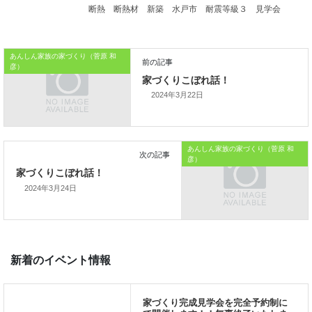
引き起こすことがあります。
断熱
断熱材
新築
水戸市
耐震等級３
見学会
本日はこれまでです。
あんしん家族の家づくり（菅原 和
彦）
おうちのはなしからでした
2024年3月22日
では、では。
「
家づくりを通じて、
あんしん家族の家づくり（菅原 和
ご家族が幸せになるお手伝いをする
」
彦）
私の使命です。
2024年3月24日
前の記事