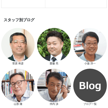
スマートハウス 完成見学会開催
菅原 和彦
齋藤 亮
小薬 淳一
新春特別キャンペーン
山形 隆
仲内 渉
ブログ一覧