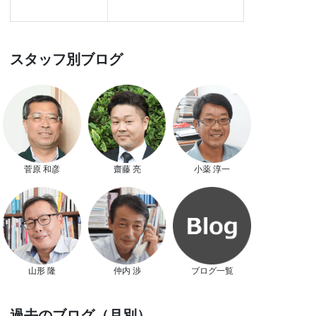
スタッフ別ブログ
菅原 和彦
齋藤 亮
小薬 淳一
山形 隆
仲内 渉
ブログ一覧
過去のブログ（月別）