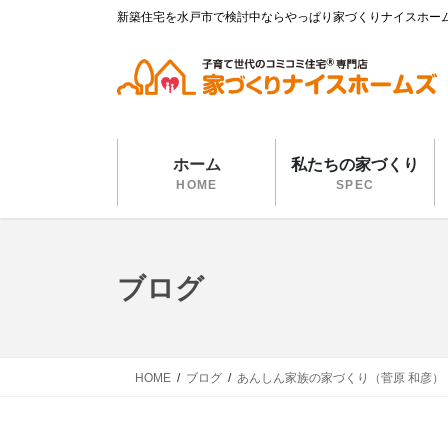
コ
ナ
新築住宅を水戸市で検討中ならやっぱり家づくりナイスホー
ン
ビ
テ
ゲ
ン
ー
ツ
シ
に
ョ
移
ン
ホーム
私たちの家づくり
動
に
HOME
SPEC
移
動
ブログ
HOME
ブログ
あんしん家族の家づくり（菅原 和彦）