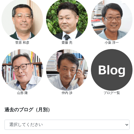
スマートハウス 完成見学会開催
菅原 和彦
齋藤 亮
小薬 淳一
新春特別キャンペーン
山形 隆
仲内 渉
ブログ一覧