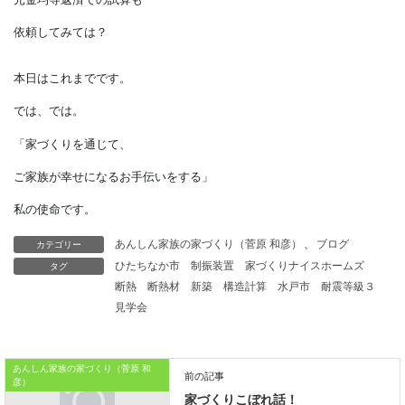
住宅ローン利用者の中には、
「元金均等返済？ なにそれ？？」
という方もいます。
返済方法を選べる住宅ローンは
限られていますが、
「少しでもお得に返済したい」
「家計に余裕がある」
カテゴリー
あんしん家族の家づくり（菅原 和彦）
、
ブログ
タグ
ひたちなか市
制振装置
家づくりナイスホームズ
という方は、
断熱
断熱材
新築
構造計算
水戸市
耐震等級３
見学会
元金均等返済での試算も
依頼してみては？
あんしん家族の家づくり（菅原 和
彦）
本日はこれまでです。