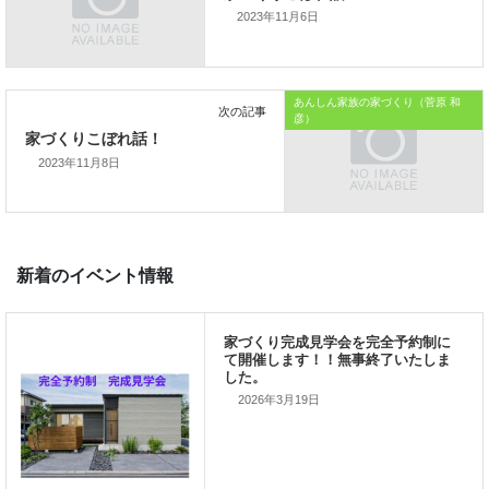
2023年11月6日
では、では。
「家づくりを通じて、
あんしん家族の家づくり（菅原 和
彦）
ご家族が幸せになるお手伝いをする」
2023年11月8日
私の使命です。
前の記事
2026年3月19日
家づくりこぼれ話！