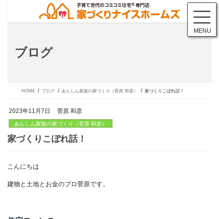
コ
ナ
ン
ビ
テ
ゲ
MENU
ン
ー
ツ
シ
ブログ
に
ョ
移
ン
動
に
移
動
HOME
ブログ
あんしん家族の家づくり（菅原 和彦）
家づくりこぼれ話！
2023年11月7日
菅原 和彦
あんしん家族の家づくり（菅原 和彦）
こんにちは
家づくりこぼれ話！
建物と土地とお金のプロ菅原です。