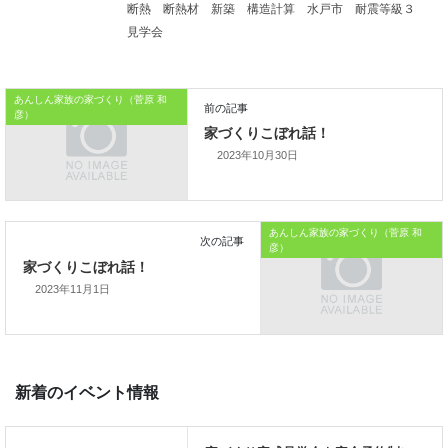
本当にデザインの良い家になります。
断熱
断熱材
新築
構造計算
水戸市
耐震等級３
見学会
本日はこれまでです。
あんしん家族の家づくり（菅原 和
おうちのはなしからでした
彦）
では、では。
2023年10月30日
「家づくりを通じて、
ご家族が幸せになるお手伝いをする」
あんしん家族の家づくり（菅原 和
彦）
私の使命です。
2023年11月1日