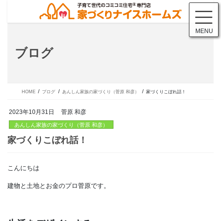
コ
ナ
ン
ビ
テ
ゲ
MENU
ン
ー
ツ
シ
ブログ
に
ョ
移
ン
動
に
移
動
HOME
ブログ
あんしん家族の家づくり（菅原 和彦）
家づくりこぼれ話！
2023年10月31日
菅原 和彦
あんしん家族の家づくり（菅原 和彦）
こんにちは
家づくりこぼれ話！
建物と土地とお金のプロ菅原です。