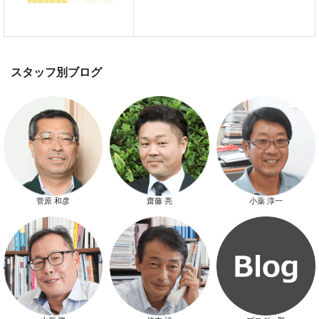
スマートハウス 完成見学会開催
菅原 和彦
齋藤 亮
小薬 淳一
新春特別キャンペーン