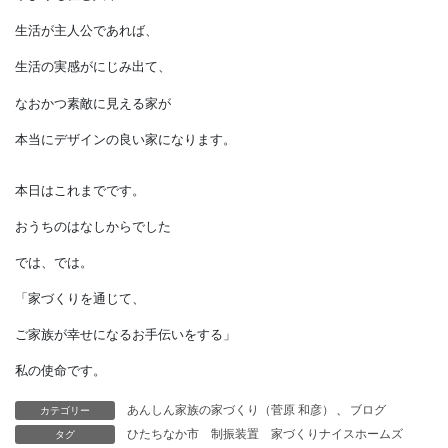
感じられない
ということでもあります。
家のデザインの良し悪しが、
キレイに見えるだけでよいなら、
カタログや建築雑誌に載っている
写真でよいでしょう。
しかし、
家よりも住む人や
生活が主人公であれば、
生活の実感がにじみ出て、
カテゴリー
あんしん家族の家づくり（菅原 和彦）
、
ブログ
なおかつ素敵に見える家が
タグ
ひたちなか市
制振装置
家づくりナイスホームズ