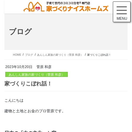
コ
ナ
ン
ビ
テ
ゲ
MENU
ン
ー
ツ
シ
ブログ
に
ョ
移
ン
動
に
移
動
HOME
ブログ
あんしん家族の家づくり（菅原 和彦）
家づくりこぼれ話！
2023年10月20日
菅原 和彦
あんしん家族の家づくり（菅原 和彦）
こんにちは
家づくりこぼれ話！
建物と土地とお金のプロ菅原です。