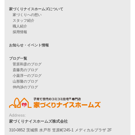
住宅ローンに不安がある方へ
住宅ローン審査に落ちた方・
他社で無理だと言われた方へ
住宅ローンのよくある質問
月収25万円で家を建てる方法
Line Up
WOOD BOX
自由設計注文住宅
ハピネスシリーズ
Smart2030
Sシリーズ
シンプルな平屋
家づくりナイスホームズの家づくり
エコハウス
耐震性能
家づくりの流れ
Address:
7つのポイント
家づくりナイスホームズ株式会社
アフターメンテナンス
310-0852 茨城県 水戸市 笠原町245-1 メディカルプラザ 2F
平屋をお考えの方へ