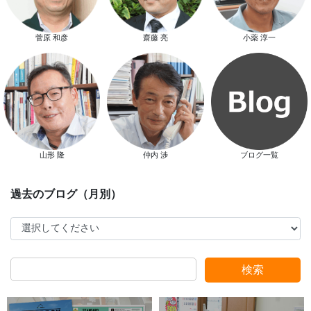
菅原 和彦
齋藤 亮
小薬 淳一
新春特別キャンペーン
山形 隆
仲内 渉
ブログ一覧
スタッフ別ブログ
検索