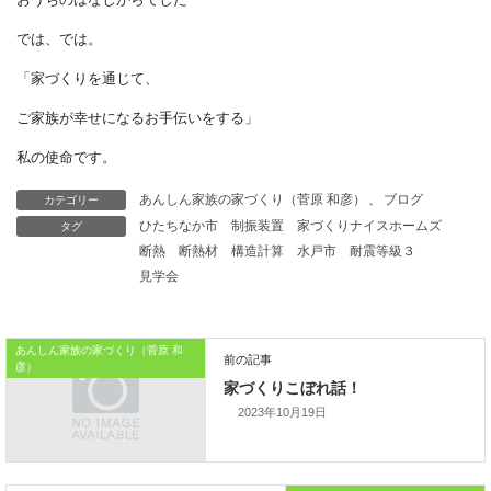
腐りにくく、硬くて丈夫なクリは、
鉄道の枕木に、
よく使われていました。
庭づくりなどで
リサイクルの枕木を使えば、
カテゴリー
あんしん家族の家づくり（菅原 和彦）
、
ブログ
タグ
ひたちなか市
制振装置
家づくりナイスホームズ
縄文人からの日本人の息吹を
断熱
断熱材
構造計算
水戸市
耐震等級３
感じられるかもしれません。
見学会
本日はこれまでです。
あんしん家族の家づくり（菅原 和
彦）
おうちのはなしからでした
2023年10月19日
では、では。
「家づくりを通じて、