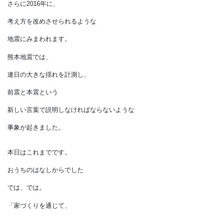
そして同時に、
品確法の性能表示としての
耐震等級が定められました。
基準の1.25倍の強さがあれば
耐震等級2で、
1.5倍の強さを耐震等級3
の最高等級とします。
その後、
中越地震や東日本大震災では、
地盤面加速度は1000ガルを観測し、
激しい地震を経験する度に