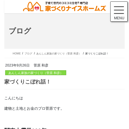
コ
ナ
ン
ビ
テ
ゲ
MENU
ン
ー
ツ
シ
ブログ
に
ョ
移
ン
動
に
移
動
HOME
ブログ
あんしん家族の家づくり（菅原 和彦）
家づくりこぼれ話！
2023年9月26日
菅原 和彦
あんしん家族の家づくり（菅原 和彦）
こんにちは
家づくりこぼれ話！
建物と土地とお金のプロ菅原です。