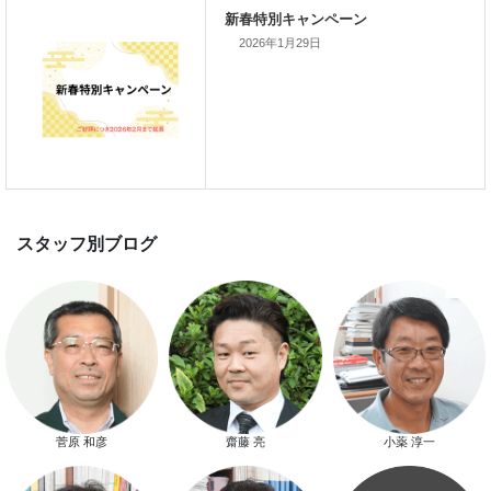
2026年1月29日
次の記事
家づくりこぼれ話！
新着のイベント情報
家づくり完成見学会を完全予約制
て開催します！！無事終了いたし
した。
菅原 和彦
齋藤 亮
小薬 淳一