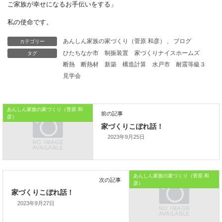
耐震基準が確認されます。
さらに2016年に、
カテゴリー
あんしん家族の家づくり（菅原 和彦）
、
ブログ
考え方を改めさせられるような
タグ
ひたちなか市
制振装置
家づくりナイスホームズ
断熱
断熱材
新築
構造計算
水戸市
耐震等級３
地震にみまわれます。
見学会
熊本地震では、
連日の大きな揺れを計測し、
あんしん家族の家づくり（菅原 和
彦）
前震と本震という
2023年9月25日
新しい言葉で説明しなければならないような
事象が起きました。
あんしん家族の家づくり（菅原 和
彦）
本日はこれまでです。
2023年9月27日
おうちのはなしからでした