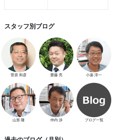
スタッフ別ブログ
菅原 和彦
齋藤 亮
小薬 淳一
山形 隆
仲内 渉
ブログ一覧
過去のブログ（月別）