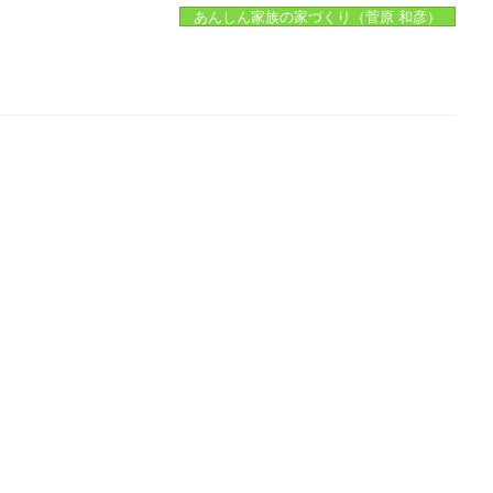
あんしん家族の家づくり（菅原 和彦）