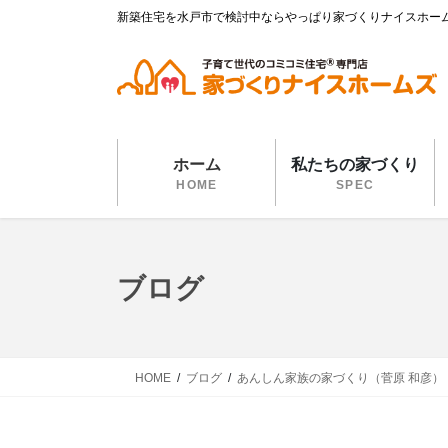
コ
ナ
新築住宅を水戸市で検討中ならやっぱり家づくりナイスホー
ン
ビ
テ
ゲ
ン
ー
ツ
シ
に
ョ
移
ン
ホーム
私たちの家づくり
動
に
HOME
SPEC
移
動
ブログ
HOME
ブログ
あんしん家族の家づくり（菅原 和彦）