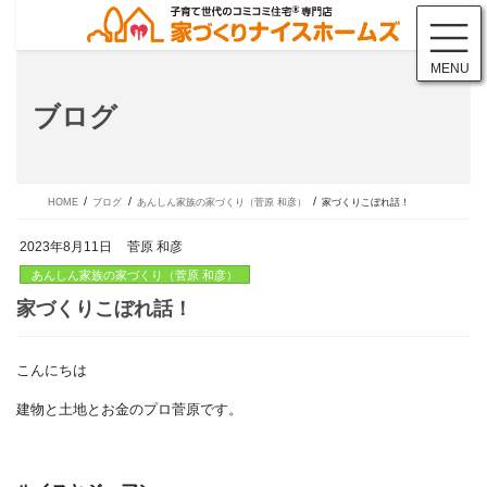
コ
ナ
ン
ビ
テ
ゲ
MENU
ン
ー
ツ
シ
ブログ
に
ョ
移
ン
動
に
移
動
HOME
ブログ
あんしん家族の家づくり（菅原 和彦）
家づくりこぼれ話！
2023年8月11日
菅原 和彦
あんしん家族の家づくり（菅原 和彦）
こんにちは
家づくりこぼれ話！
建物と土地とお金のプロ菅原です。