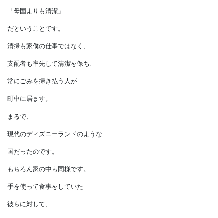
美辞麗句を並べた記述ではなく、
真実を語っていたように思えます。
今でいう宇宙旅行を行うほどの
最先端の国で育った彼らが、
揃えて書き残しているのが
「母国よりも清潔」
だということです。
清掃も家僕の仕事ではなく、
支配者も率先して清潔を保ち、
常にごみを掃き払う人が
町中に居ます。