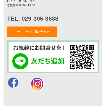
家づくりストーリー
お客様の声
家づくりナイスホームズについて
家づくりへの想い
メールでのお問い合わせ
スタッフ紹介
職人紹介
採用情報
お知らせ・イベント情報
ブログ一覧
菅原和彦のブログ
斎藤亮のブログ
小薬淳一のブログ
山形隆のブログ
仲内渉のブログ