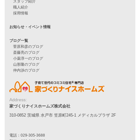
Line Up
WOOD BOX
自由設計注文住宅
ハピネスシリーズ
Smart2030
Sシリーズ
シンプルな平屋
家づくりナイスホームズの家づくり
エコハウス
耐震性能
家づくりの流れ
7つのポイント
アフターメンテナンス
Address:
平屋をお考えの方へ
家づくりナイスホームズ株式会社
二世帯住宅をお考えの方へ
リフォームをお考えの方へ
310-0852 茨城県 水戸市 笠原町245-1 メディカルプラザ 2F
施工事例一覧