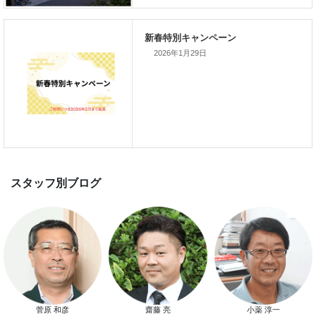
新着のイベント情報
2026年1月29日
家づくり完成見学会を完全予約制
て開催します！！無事終了いたし
した。
スマートハウス 完成見学会開催
菅原 和彦
齋藤 亮
小薬 淳一