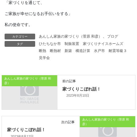
清潔さは
健康を維持する基本です。
日本のライフスタイルは、
カテゴリー
あんしん家族の家づくり（菅原 和彦）
、
ブログ
世界の見本になるはずです。
タグ
ひたちなか市
制振装置
家づくりナイスホームズ
断熱
断熱材
新築
構造計算
水戸市
耐震等級３
本日はこれまでです。
見学会
おうちのはなしからでした
あんしん家族の家づくり（菅原 和
では、では。
彦）
「家づくりを通じて、
2023年8月10日
ご家族が幸せになるお手伝いをする」
私の使命です。
あんしん家族の家づくり（菅原 和
彦）
2023年8月12日