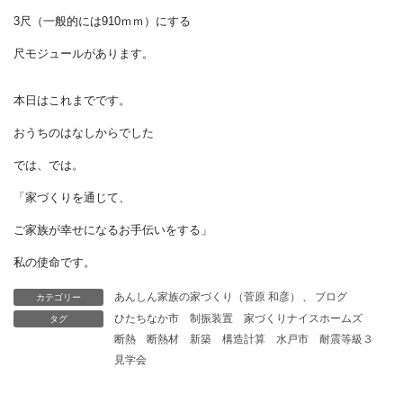
空間の大きさの感覚がつかめたら、
いよいよプランニングです。
＊モジュールとは、
設計をする際に用いられる基準寸法で、
1つのグリットの単位を
あらかじめ定めて設計にあたります。
1ｍにするメーターモジュールと、
3尺（一般的には910ｍｍ）にする
カテゴリー
あんしん家族の家づくり（菅原 和彦）
、
ブログ
タグ
ひたちなか市
制振装置
家づくりナイスホームズ
尺モジュールがあります。
断熱
断熱材
新築
構造計算
水戸市
耐震等級３
見学会
本日はこれまでです。