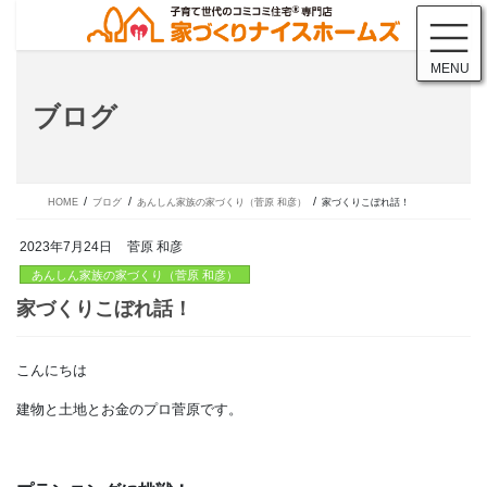
コ
ナ
ン
ビ
テ
ゲ
MENU
ン
ー
ツ
シ
ブログ
に
ョ
移
ン
動
に
移
動
HOME
ブログ
あんしん家族の家づくり（菅原 和彦）
家づくりこぼれ話！
2023年7月24日
菅原 和彦
あんしん家族の家づくり（菅原 和彦）
こんにちは
家づくりこぼれ話！
建物と土地とお金のプロ菅原です。