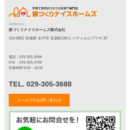
エコハウス
耐震性能
家づくりの流れ
7つのポイント
Address:
アフターメンテナンス
家づくりナイスホームズ株式会社
平屋をお考えの方へ
二世帯住宅をお考えの方へ
310-0852 茨城県 水戸市 笠原町245-1 メディカルプラザ 2F
リフォームをお考えの方へ
施工事例一覧
家づくりストーリー
お客様の声
メールでのお問い合わせ
家づくりナイスホームズについて
家づくりへの想い
スタッフ紹介
職人紹介
採用情報