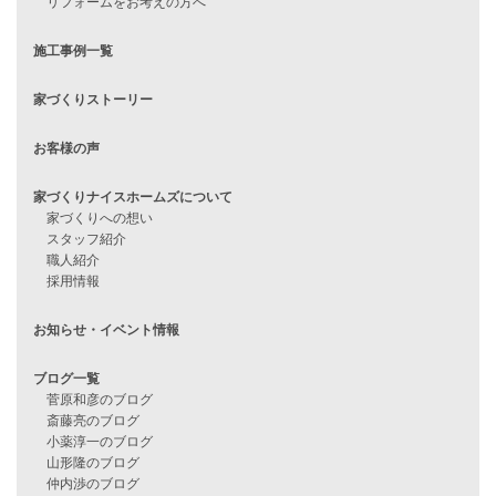
見学会情報
問い合わせ
住宅ローンに不安がある方へ
住宅ローン審査に落ちた方・
他社で無理だと言われた方へ
住宅ローンのよくある質問
月収25万円で家を建てる方法
Line Up
WOOD BOX
自由設計注文住宅
ハピネスシリーズ
Smart2030
Sシリーズ
シンプルな平屋
家づくりナイスホームズの家づくり