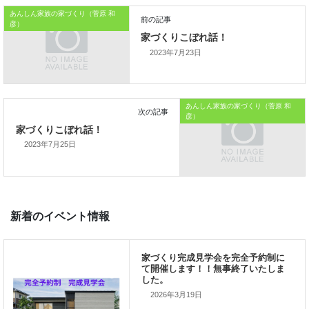
おうちのはなしからでした
あんしん家族の家づくり（菅原 和
彦）
では、では。
2023年7月23日
「家づくりを通じて、
ご家族が幸せになるお手伝いをする」
あんしん家族の家づくり（菅原 和
彦）
私の使命です。
2023年7月25日
前の記事
家づくりこぼれ話！
2026年3月19日