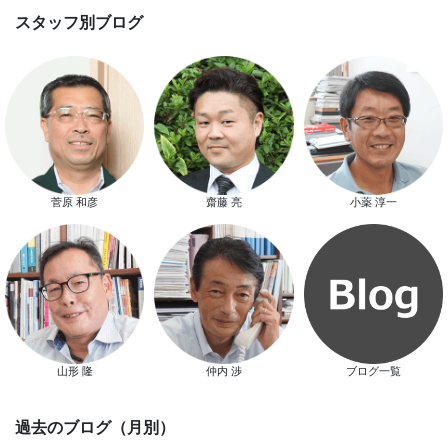
スマートハウス 完成見学会開催
菅原 和彦
齋藤 亮
小薬 淳一
新春特別キャンペーン
山形 隆
仲内 渉
ブログ一覧