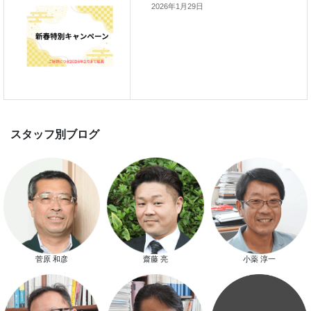
2026年1月29日
新着のイベント情報
家づくり完成見学会を完全予約制
て開催します！！無事終了いたし
した。
スマートハウス 完成見学会開催
菅原 和彦
齋藤 亮
小薬 淳一