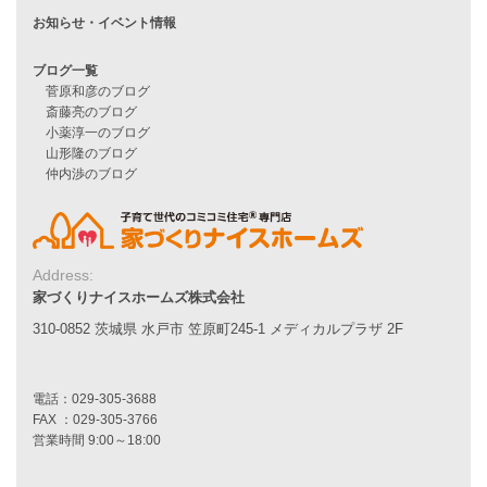
他社で無理だと言われた方へ
住宅ローンのよくある質問
月収25万円で家を建てる方法
Line Up
WOOD BOX
自由設計注文住宅
ハピネスシリーズ
Smart2030
Sシリーズ
シンプルな平屋
Address:
家づくりナイスホームズの家づくり
家づくりナイスホームズ株式会社
エコハウス
310-0852 茨城県 水戸市 笠原町245-1 メディカルプラザ 2F
耐震性能
家づくりの流れ
7つのポイント
アフターメンテナンス
平屋をお考えの方へ
二世帯住宅をお考えの方へ
リフォームをお考えの方へ