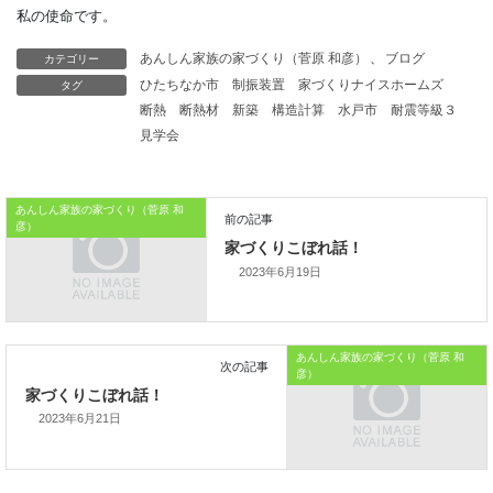
知床岬（北海道）でも
カテゴリー
あんしん家族の家づくり（菅原 和彦）
、
ブログ
1200時間にはなりますから、
タグ
ひたちなか市
制振装置
家づくりナイスホームズ
断熱
断熱材
新築
構造計算
水戸市
耐震等級３
太陽光発電は、
見学会
決して日本の気候に
向いていないわけではないのです。
あんしん家族の家づくり（菅原 和
彦）
2023年6月19日
本日はこれまでです。
Shinken Press2022 からでした
あんしん家族の家づくり（菅原 和
彦）
では、では。
2023年6月21日
「家づくりを通じて、
ご家族が幸せになるお手伝いをする」