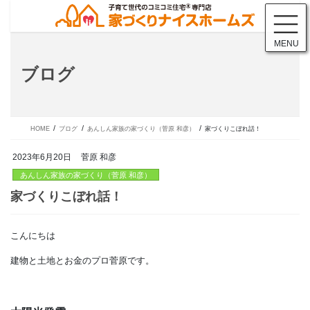
コ
ナ
ン
ビ
テ
ゲ
MENU
ン
ー
ツ
シ
ブログ
に
ョ
移
ン
動
に
移
動
HOME
ブログ
あんしん家族の家づくり（菅原 和彦）
家づくりこぼれ話！
2023年6月20日
菅原 和彦
あんしん家族の家づくり（菅原 和彦）
こんにちは
家づくりこぼれ話！
建物と土地とお金のプロ菅原です。