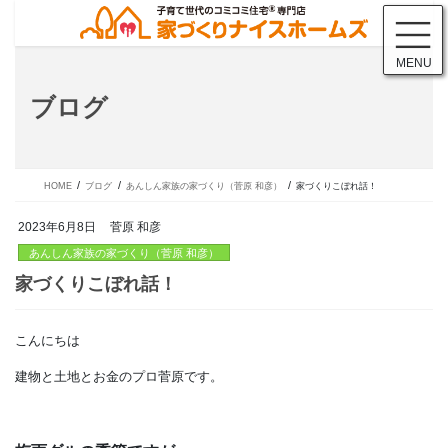
コ
ナ
ン
ビ
テ
ゲ
MENU
ン
ー
ツ
シ
ブログ
に
ョ
移
ン
動
に
移
動
HOME
ブログ
あんしん家族の家づくり（菅原 和彦）
家づくりこぼれ話！
2023年6月8日
菅原 和彦
あんしん家族の家づくり（菅原 和彦）
こんにちは
家づくりこぼれ話！
建物と土地とお金のプロ菅原です。