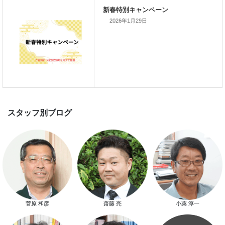
新着のイベント情報
2026年1月29日
家づくり完成見学会を完全予約制
て開催します！！無事終了いたし
した。
スマートハウス 完成見学会開催
菅原 和彦
齋藤 亮
小薬 淳一