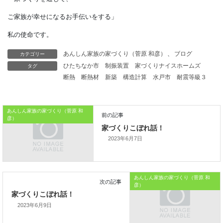
アロマオイルで
好きな香りを楽しんだりして
満足度を高めたいですね。
カテゴリー
あんしん家族の家づくり（菅原 和彦）
、
ブログ
みなさん。
タグ
ひたちなか市
制振装置
家づくりナイスホームズ
断熱
断熱材
新築
構造計算
水戸市
耐震等級３
元気にこの梅雨時期を
乗り切りましょうね。
あんしん家族の家づくり（菅原 和
彦）
本日はこれまでです。
2023年6月7日
では、では。
「家づくりを通じて、
あんしん家族の家づくり（菅原 和
彦）
ご家族が幸せになるお手伝いをする」
2023年6月9日
私の使命です。