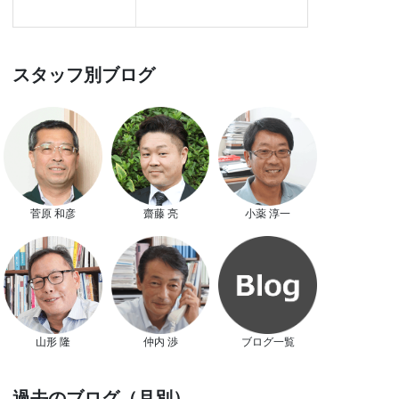
スタッフ別ブログ
菅原 和彦
齋藤 亮
小薬 淳一
山形 隆
仲内 渉
ブログ一覧
過去のブログ（月別）