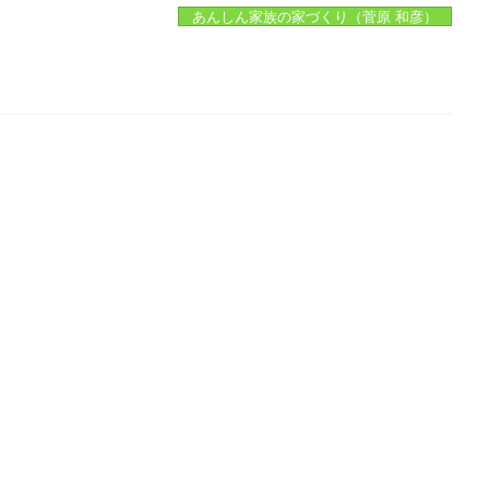
あんしん家族の家づくり（菅原 和彦）