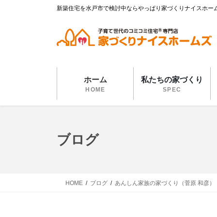
コ
ナ
新築住宅を水戸市で検討中ならやっぱり家づくりナイスホー
ン
ビ
テ
ゲ
ン
ー
ツ
シ
に
ョ
移
ン
ホーム
私たちの家づくり
動
に
HOME
SPEC
移
動
ブログ
HOME
ブログ
あんしん家族の家づくり（菅原 和彦）