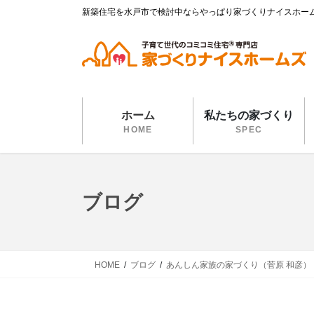
コ
ナ
新築住宅を水戸市で検討中ならやっぱり家づくりナイスホー
ン
ビ
テ
ゲ
ン
ー
ツ
シ
に
ョ
移
ン
ホーム
私たちの家づくり
動
に
HOME
SPEC
移
動
ブログ
HOME
ブログ
あんしん家族の家づくり（菅原 和彦）