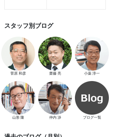
スタッフ別ブログ
菅原 和彦
齋藤 亮
小薬 淳一
山形 隆
仲内 渉
ブログ一覧
過去のブログ（月別）