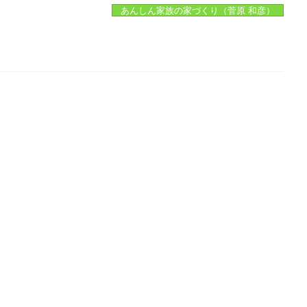
あんしん家族の家づくり（菅原 和彦）