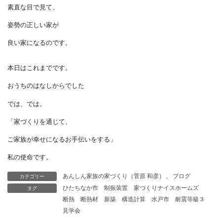
構造計算の技術は進み、
たとえ姿勢が悪くても
相応の強度が確保できます。
でも、
なんとなく素人が見ても
危なっかしく見えるような家は、
どんなに構造計算で
確認できていても
姿勢の悪い家です。
カテゴリー
あんしん家族の家づくり（菅原 和彦）
、
ブログ
素直な目で見て、
タグ
ひたちなか市
制振装置
家づくりナイスホームズ
断熱
断熱材
新築
構造計算
水戸市
耐震等級３
姿勢の正しい家が
見学会
良い家になるのです。