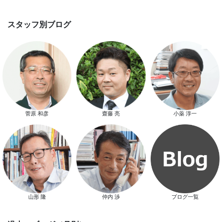
スマートハウス 完成見学会開催
菅原 和彦
齋藤 亮
小薬 淳一
新春特別キャンペーン
山形 隆
仲内 渉
ブログ一覧