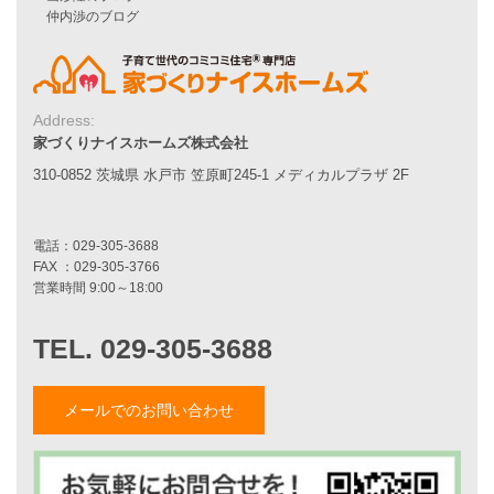
シンプルな平屋
家づくりナイスホームズの家づくり
エコハウス
耐震性能
Address:
家づくりの流れ
家づくりナイスホームズ株式会社
7つのポイント
310-0852 茨城県 水戸市 笠原町245-1 メディカルプラザ 2F
アフターメンテナンス
平屋をお考えの方へ
二世帯住宅をお考えの方へ
リフォームをお考えの方へ
施工事例一覧
家づくりストーリー
メールでのお問い合わせ
お客様の声
家づくりナイスホームズについて
家づくりへの想い