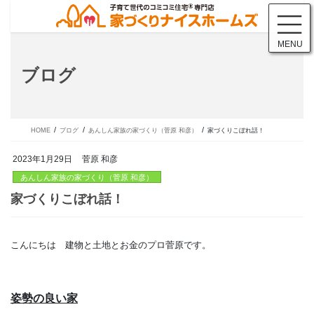
コ
ナ
ン
ビ
テ
ゲ
MENU
ン
ー
ツ
シ
ブログ
に
ョ
移
ン
動
に
移
動
HOME
ブログ
あんしん家族の家づくり（菅原 和彦）
家づくりこぼれ話！
2023年1月29日
菅原 和彦
あんしん家族の家づくり（菅原 和彦）
こんにちは 建物と土地とお金のプロ菅原です。
家づくりこぼれ話！