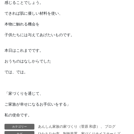
微風を感じることもできます。
この触覚を使えば、
コンクリートか
金属か木であるかを、
手で触った感覚だけで
判断できます。
おそらく木材には、
温かさと優しさを
感じることでしょう。
できれば肌に優しい材料を使い、
カテゴリー
あんしん家族の家づくり（菅原 和彦）
、
ブログ
本物に触れる機会を
タグ
ひたちなか市
制振装置
家づくりナイスホームズ