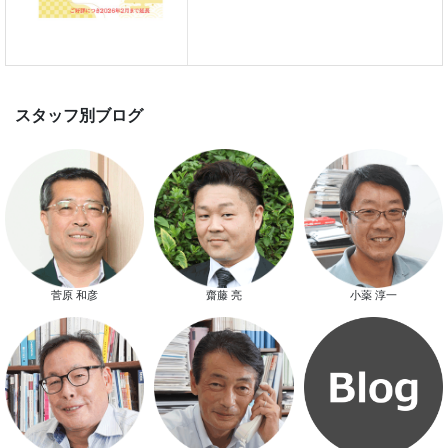
家づくり完成見学会を完全予約制
て開催します！！無事終了いたし
した。
スマートハウス 完成見学会開催
菅原 和彦
齋藤 亮
小薬 淳一
新春特別キャンペーン