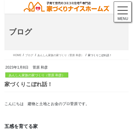
コ
ナ
ン
ビ
テ
ゲ
MENU
ン
ー
ツ
シ
ブログ
に
ョ
移
ン
動
に
移
動
HOME
ブログ
あんしん家族の家づくり（菅原 和彦）
家づくりこぼれ話！
2023年1月8日
菅原 和彦
あんしん家族の家づくり（菅原 和彦）
こんにちは 建物と土地とお金のプロ菅原です。
家づくりこぼれ話！