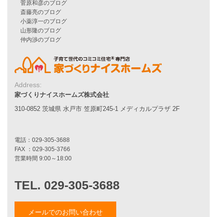
自由設計注文住宅
ハピネスシリーズ
Smart2030
Sシリーズ
シンプルな平屋
家づくりナイスホームズの家づくり
エコハウス
Address:
耐震性能
家づくりナイスホームズ株式会社
家づくりの流れ
7つのポイント
310-0852 茨城県 水戸市 笠原町245-1 メディカルプラザ 2F
アフターメンテナンス
平屋をお考えの方へ
二世帯住宅をお考えの方へ
リフォームをお考えの方へ
施工事例一覧
家づくりストーリー
メールでのお問い合わせ