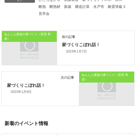
断熱
断熱材
新築
構造計算
水戸市
耐震等級３
子供たちには与えてあげたいものです。
見学会
本日はこれまでです。
あんしん家族の家づくり（菅原 和
おうちのはなしからでした
彦）
では、では。
2023年1月7日
「家づくりを通じて、
あんしん家族の家づくり（菅原 和
彦）
ご家族が幸せになるお手伝いをする」
2023年1月9日
私の使命です。