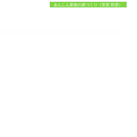
あんしん家族の家づくり（菅原 和彦）
。