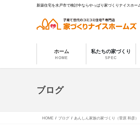
コ
ナ
新築住宅を水戸市で検討中ならやっぱり家づくりナイスホー
ン
ビ
テ
ゲ
ン
ー
ツ
シ
に
ョ
移
ン
ホーム
私たちの家づくり
動
に
HOME
SPEC
移
動
ブログ
HOME
ブログ
あんしん家族の家づくり（菅原 和彦）