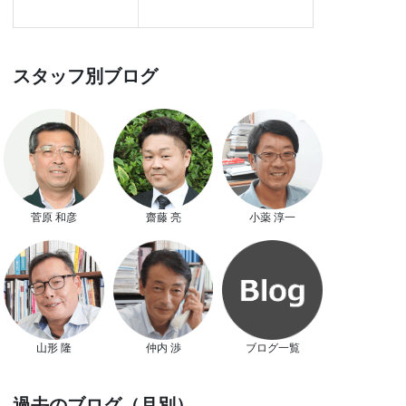
スタッフ別ブログ
菅原 和彦
齋藤 亮
小薬 淳一
山形 隆
仲内 渉
ブログ一覧
過去のブログ（月別）