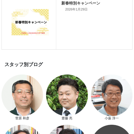
新着のイベント情報
2026年1月29日
家づくり完成見学会を完全予約制
て開催します！！無事終了いたし
した。
スマートハウス 完成見学会開催
菅原 和彦
齋藤 亮
小薬 淳一