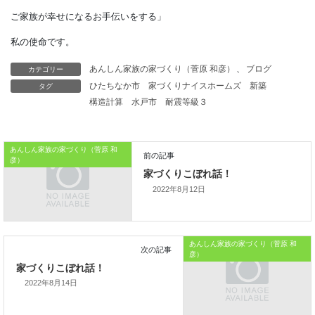
住まい手にとっても、
そして日本全体の成長にとっても、
カテゴリー
あんしん家族の家づくり（菅原 和彦）
、
ブログ
幸せな未来をひらく
タグ
ひたちなか市
家づくりナイスホームズ
新築
大きな突破口になります。
構造計算
水戸市
耐震等級３
本日はこれまでです。
あんしん家族の家づくり（菅原 和
彦）
あたらしい家づくりの教科書からでした
2022年8月12日
では、では。
「家づくりを通じて、
あんしん家族の家づくり（菅原 和
彦）
ご家族が幸せになるお手伝いをする」
2022年8月14日
私の使命です。