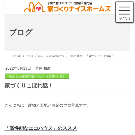
コ
ナ
ン
ビ
テ
ゲ
MENU
ン
ー
ツ
シ
ブログ
に
ョ
移
ン
動
に
移
動
HOME
ブログ
あんしん家族の家づくり（菅原 和彦）
家づくりこぼれ話！
2022年8月13日
菅原 和彦
あんしん家族の家づくり（菅原 和彦）
こんにちは 建物と土地とお金のプロ菅原です。
家づくりこぼれ話！